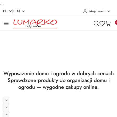
...
|
PL
PLN
Moje konto
Przejdź do treści głównej
Przejdź do wyszukiwarki
Przejdź do moje konto
Przejdź do menu głównego
Przejdź do stopki
Pomiń karuzelę promocyjną
Utrzymanie czystości
Suszarki i deski
Utrzymanie czystości
Suszarki i deski
Wyposażenie domu i ogrodu w dobrych cenach
Sprawdzone produkty do organizacji domu i
ogrodu — wygodne zakupy online.