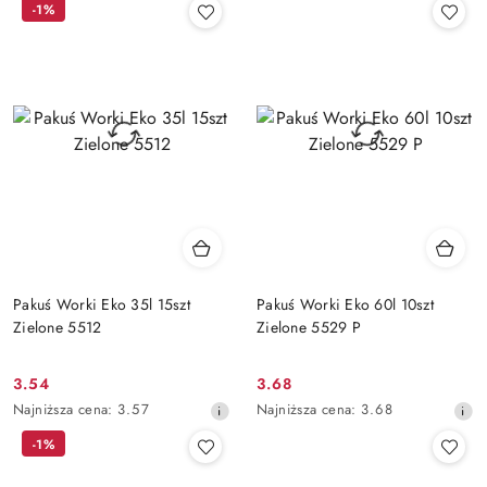
-1%
z
z
30
30
dni
dni
przed
przed
obniżką
obniżką
Pakuś Worki Eko 35l 15szt
Pakuś Worki Eko 60l 10szt
Zielone 5512
Zielone 5529 P
3.54
3.68
Cena
Cena
Najniższa
Najniższa
Najniższa cena:
3.57
Najniższa cena:
3.68
promocyjna:
promocyjna:
cena
cena
-1%
z
z
30
30
dni
dni