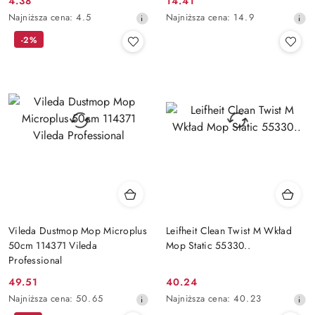
4.38
14.41
Cena
Cena
Najniższa
Najniższa
Najniższa cena:
4.5
Najniższa cena:
14.9
promocyjna:
promocyjna:
cena
cena
-2%
z
z
30
30
dni
dni
przed
przed
obniżką
obniżką
Vileda Dustmop Mop Microplus
Leifheit Clean Twist M Wkład
50cm 114371 Vileda
Mop Static 55330..
Professional
49.51
40.24
Cena
Cena
Najniższa
Najniższa
Najniższa cena:
50.65
Najniższa cena:
40.23
promocyjna:
promocyjna:
cena
cena