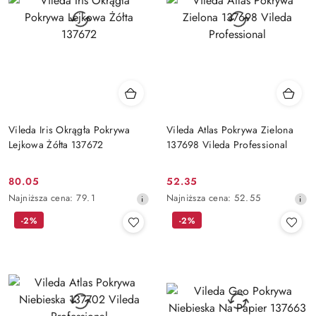
Vileda Iris Okrągła Pokrywa
Vileda Atlas Pokrywa Zielona
Lejkowa Żółta 137672
137698 Vileda Professional
80.05
52.35
Cena
Cena
Najniższa
Najniższa
Najniższa cena:
79.1
Najniższa cena:
52.55
promocyjna:
promocyjna:
cena
cena
-2%
-2%
z
z
30
30
dni
dni
przed
przed
obniżką
obniżką