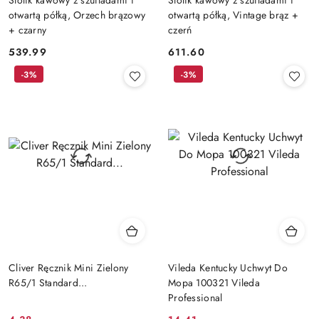
otwartą półką, Orzech brązowy
otwartą półką, Vintage brąz +
+ czarny
czerń
539.99
611.60
Cena:
Cena:
-3%
-3%
Cliver Ręcznik Mini Zielony
Vileda Kentucky Uchwyt Do
R65/1 Standard...
Mopa 100321 Vileda
Professional