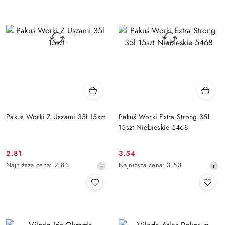
przed
przed
obniżką
obniżką
Pakuś Worki Z Uszami 35l 15szt
Pakuś Worki Extra Strong 35l
15szt Niebieskie 5468
2.81
3.54
Cena
Cena
Najniższa
Najniższa
Najniższa cena:
2.83
Najniższa cena:
3.53
promocyjna:
promocyjna:
cena
cena
z
z
30
30
dni
dni
przed
przed
obniżką
obniżką