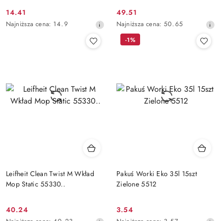
14.41
49.51
Cena
Cena
Najniższa
Najniższa
Najniższa cena:
14.9
Najniższa cena:
50.65
promocyjna:
promocyjna:
cena
cena
-1%
z
z
30
30
dni
dni
przed
przed
obniżką
obniżką
Leifheit Clean Twist M Wkład
Pakuś Worki Eko 35l 15szt
Mop Static 55330..
Zielone 5512
40.24
3.54
Cena
Cena
Najniższa
Najniższa