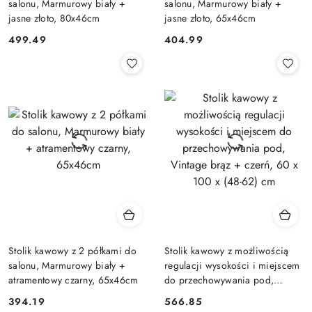
salonu, Marmurowy biały +
salonu, Marmurowy biały +
jasne złoto, 80x46cm
jasne złoto, 65x46cm
499.49
404.99
Cena:
Cena:
Stolik kawowy z 2 półkami do
Stolik kawowy z możliwością
salonu, Marmurowy biały +
regulacji wysokości i miejscem
atramentowy czarny, 65x46cm
do przechowywania pod,
Vintage brąz + czerń, 60 x 100
394.19
566.85
Cena:
Cena:
x (48-62) cm