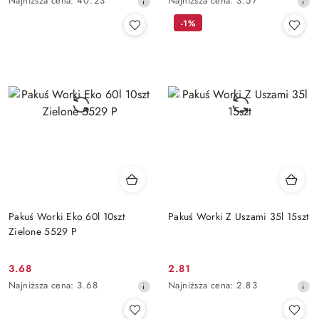
Najniższa cena:
40.23
Najniższa cena:
3.57
promocyjna:
promocyjna:
cena
cena
-1%
z
z
30
30
dni
dni
przed
przed
obniżką
obniżką
Pakuś Worki Eko 60l 10szt
Pakuś Worki Z Uszami 35l 15szt
Zielone 5529 P
3.68
2.81
Cena
Cena
Najniższa
Najniższa
Najniższa cena:
3.68
Najniższa cena:
2.83
promocyjna:
promocyjna:
cena
cena
z
z