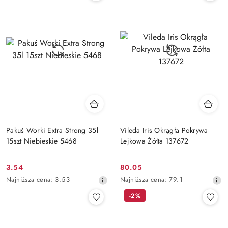
30
30
dni
dni
przed
przed
obniżką
obniżką
Pakuś Worki Extra Strong 35l
Vileda Iris Okrągła Pokrywa
15szt Niebieskie 5468
Lejkowa Żółta 137672
3.54
80.05
Cena
Cena
Najniższa
Najniższa
Najniższa cena:
3.53
Najniższa cena:
79.1
promocyjna:
promocyjna:
cena
cena
-2%
z
z
30
30
dni
dni
przed
przed