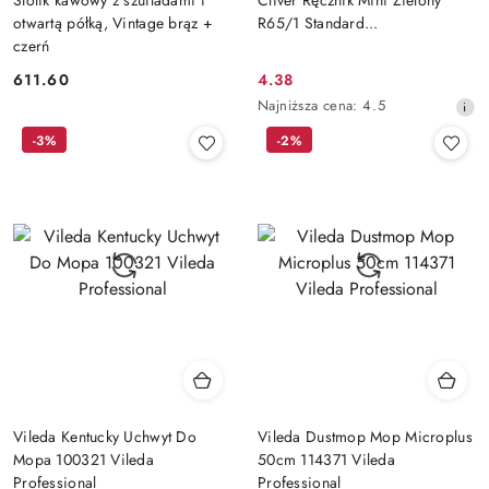
otwartą półką, Vintage brąz +
R65/1 Standard...
czerń
611.60
4.38
Cena:
Cena
Najniższa
Najniższa cena:
4.5
promocyjna:
cena
-3%
-2%
z
30
dni
przed
obniżką
Vileda Kentucky Uchwyt Do
Vileda Dustmop Mop Microplus
Mopa 100321 Vileda
50cm 114371 Vileda
Professional
Professional