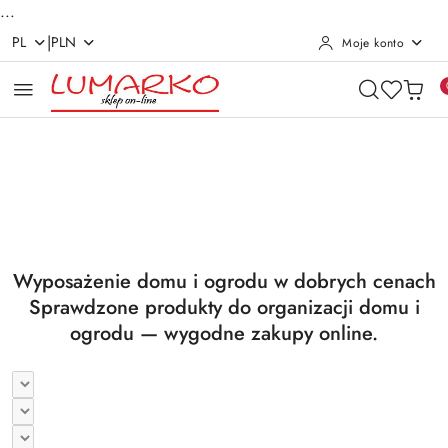
...
|
PL
PLN
Moje konto
Przejdź do treści głównej
Przejdź do wyszukiwarki
Przejdź do moje konto
Przejdź do menu głównego
Przejdź do stopki
Pomiń karuzelę promocyjną
Utrzymanie czystości
Suszarki i deski
Utrzymanie czystości
Suszarki i deski
Wyposażenie domu i ogrodu w dobrych cenach
Sprawdzone produkty do organizacji domu i
ogrodu — wygodne zakupy online.