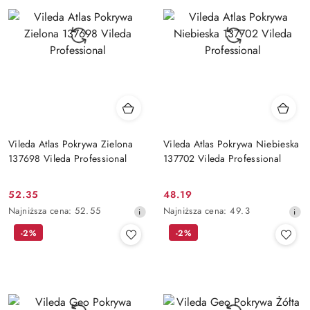
obniżką
obniżką
Vileda Atlas Pokrywa Zielona
Vileda Atlas Pokrywa Niebieska
137698 Vileda Professional
137702 Vileda Professional
52.35
48.19
Cena
Cena
Najniższa
Najniższa
Najniższa cena:
52.55
Najniższa cena:
49.3
promocyjna:
promocyjna:
cena
cena
-2%
-2%
z
z
30
30
dni
dni
przed
przed
obniżką
obniżką