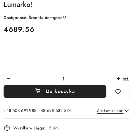
Lumarko!
Dostępność:
Średnia dostępność
cena:
4689.56
Ilość
szt.
Do koszyka
+48 608 691 988 +48 698 632 374
Zostaw telefon
Dostępność
Wysyłka w ciągu:
5 dni
i