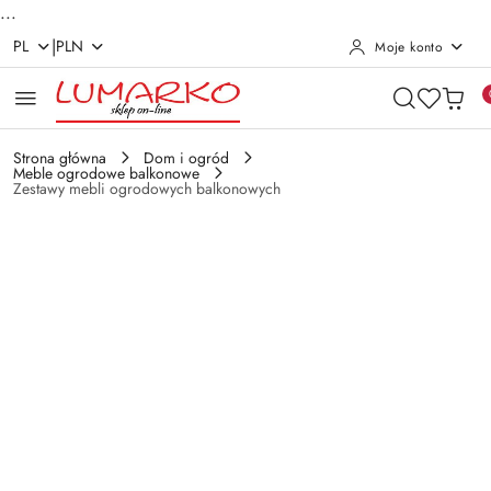
...
|
PL
PLN
Moje konto
Przejdź do treści głównej
Przejdź do wyszukiwarki
Przejdź do moje konto
Przejdź do menu głównego
Przejdź do opisu produktu
Przejdź do stopki
Strona główna
Dom i ogród
Meble ogrodowe balkonowe
Zestawy mebli ogrodowych balkonowych