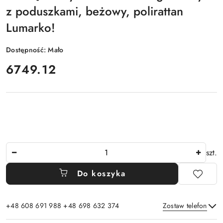
z poduszkami, beżowy, polirattan
Lumarko!
Dostępność:
Mało
cena:
6749.12
Ilość
szt.
Do koszyka
+48 608 691 988 +48 698 632 374
Zostaw telefon