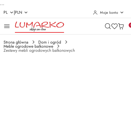
...
|
PL
PLN
Moje konto
Przejdź do treści głównej
Przejdź do wyszukiwarki
Przejdź do moje konto
Przejdź do menu głównego
Przejdź do opisu produktu
Przejdź do stopki
Strona główna
Dom i ogród
Meble ogrodowe balkonowe
Zestawy mebli ogrodowych balkonowych