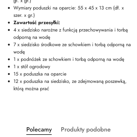
gł. x gr.)
Wymiary poduszki na oparcie: 55 x 45 x 13 cm (dł. x
szer. x gr.)
Zawartość przesyłki:
4 x siedzisko narożne z funkcją przechowywania i torbą
odporną na wodę
7 x siedzisko środkowe ze schowkiem i torbą odporną na
wodę
1 x podnóżek ze schowkiem i torbą odporną na wodę
1 x stół ogrodowy
15 x poduszka na oparcie
12 x poduszka na siedzisko, ze zdejmowaną poszewką,
którą można prać
Produkty
Produkty
Polecamy
Produkty podobne
Pomiń karuzelę produktów