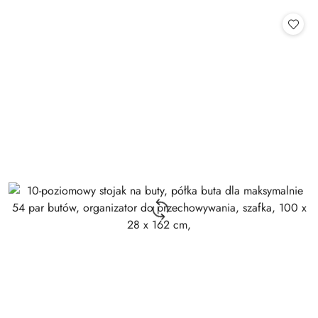
o
o
statusie:
statusie: