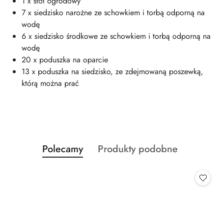
1 x stół ogrodowy
7 x siedzisko narożne ze schowkiem i torbą odporną na
wodę
6 x siedzisko środkowe ze schowkiem i torbą odporną na
wodę
20 x poduszka na oparcie
13 x poduszka na siedzisko, ze zdejmowaną poszewką,
którą można prać
Produkty
Produkty
Polecamy
Produkty podobne
Pomiń karuzelę produktów
o
o
statusie:
statusie: