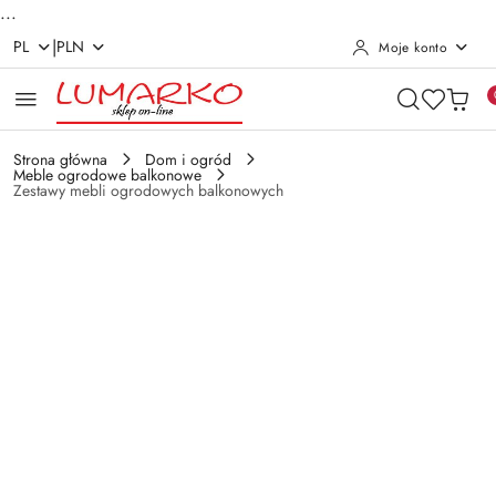
...
|
PL
PLN
Moje konto
Przejdź do treści głównej
Przejdź do wyszukiwarki
Przejdź do moje konto
Przejdź do menu głównego
Przejdź do opisu produktu
Przejdź do stopki
Strona główna
Dom i ogród
Meble ogrodowe balkonowe
Zestawy mebli ogrodowych balkonowych