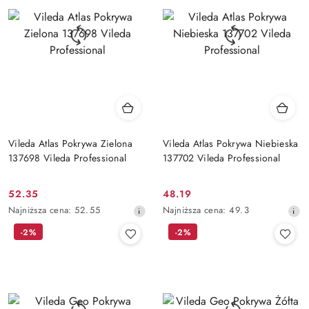
obniżką
obniżką
Vileda Atlas Pokrywa Zielona
Vileda Atlas Pokrywa Niebieska
137698 Vileda Professional
137702 Vileda Professional
52.35
48.19
Cena
Cena
Najniższa
Najniższa
Najniższa cena:
52.55
Najniższa cena:
49.3
promocyjna:
promocyjna:
cena
cena
-2%
-2%
z
z
30
30
dni
dni
przed
przed
obniżką
obniżką