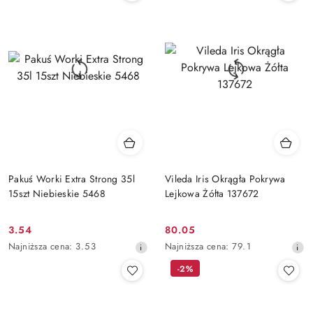
30
30
dni
dni
przed
przed
obniżką
obniżką
Pakuś Worki Extra Strong 35l
Vileda Iris Okrągła Pokrywa
15szt Niebieskie 5468
Lejkowa Żółta 137672
3.54
80.05
Cena
Cena
Najniższa
Najniższa
Najniższa cena:
3.53
Najniższa cena:
79.1
promocyjna:
promocyjna:
cena
cena
-2%
z
z
30
30
dni
dni
przed
przed