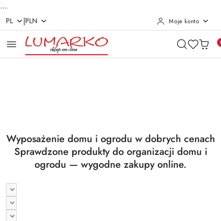
...
|
PL
PLN
Moje konto
Przejdź do treści głównej
Przejdź do wyszukiwarki
Przejdź do moje konto
Przejdź do menu głównego
Przejdź do stopki
Pomiń karuzelę promocyjną
Utrzymanie czystości
Suszarki i deski
Utrzymanie czystości
Suszarki i deski
Wyposażenie domu i ogrodu w dobrych cenach
Sprawdzone produkty do organizacji domu i
ogrodu — wygodne zakupy online.