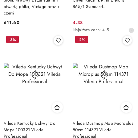
otwartą półką, Vintage brąz +
R65/1 Standard...
czerń
611.60
4.38
Cena:
Cena
Najniższa
Najniższa cena:
4.5
promocyjna:
cena
-3%
-2%
z
30
dni
przed
obniżką
Vileda Kentucky Uchwyt Do
Vileda Dustmop Mop Microplus
Mopa 100321 Vileda
50cm 114371 Vileda
Professional
Professional