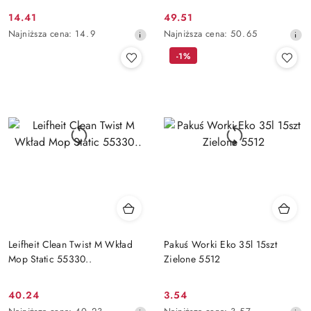
14.41
49.51
Cena
Cena
Najniższa
Najniższa
Najniższa cena:
14.9
Najniższa cena:
50.65
promocyjna:
promocyjna:
cena
cena
-1%
z
z
30
30
dni
dni
przed
przed
obniżką
obniżką
Leifheit Clean Twist M Wkład
Pakuś Worki Eko 35l 15szt
Mop Static 55330..
Zielone 5512
40.24
3.54
Cena
Cena
Najniższa
Najniższa