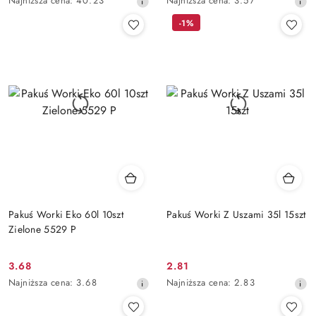
Najniższa cena:
40.23
Najniższa cena:
3.57
promocyjna:
promocyjna:
cena
cena
-1%
z
z
30
30
dni
dni
przed
przed
obniżką
obniżką
Pakuś Worki Eko 60l 10szt
Pakuś Worki Z Uszami 35l 15szt
Zielone 5529 P
3.68
2.81
Cena
Cena
Najniższa
Najniższa
Najniższa cena:
3.68
Najniższa cena:
2.83
promocyjna:
promocyjna:
cena
cena
z
z