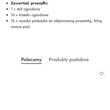
Zawartość przesyłki:
1 x stół ogrodowy
16 x krzesło ogrodowe
16 x wysoka poduszka ze zdejmowaną poszewką, którą
można prać
Produkty
Produkty
Polecamy
Produkty podobne
Pomiń karuzelę produktów
o
o
statusie:
statusie: