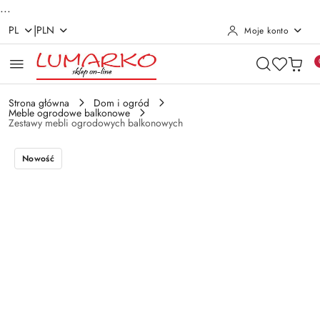
...
|
PL
PLN
Moje konto
Przejdź do treści głównej
Przejdź do wyszukiwarki
Przejdź do moje konto
Przejdź do menu głównego
Przejdź do opisu produktu
Przejdź do stopki
Strona główna
Dom i ogród
Meble ogrodowe balkonowe
Zestawy mebli ogrodowych balkonowych
Nowość