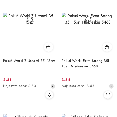
przed
przed
obniżką
obniżką
Pakuś Worki Z Uszami 35l 15szt
Pakuś Worki Extra Strong 35l
15szt Niebieskie 5468
2.81
3.54
Cena
Cena
Najniższa
Najniższa
Najniższa cena:
2.83
Najniższa cena:
3.53
promocyjna:
promocyjna:
cena
cena
z
z
30
30
dni
dni
przed
przed
obniżką
obniżką