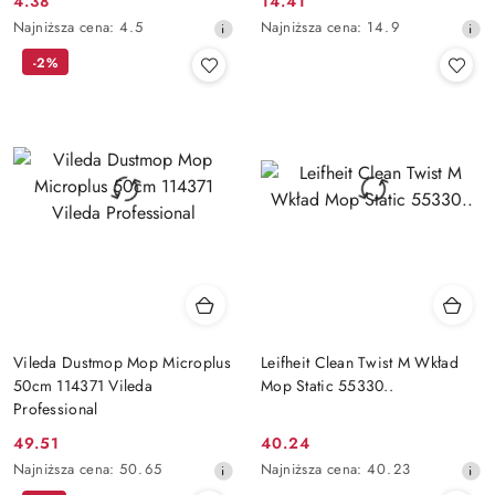
4.38
14.41
Cena
Cena
Najniższa
Najniższa
Najniższa cena:
4.5
Najniższa cena:
14.9
promocyjna:
promocyjna:
cena
cena
-2%
z
z
30
30
dni
dni
przed
przed
obniżką
obniżką
Vileda Dustmop Mop Microplus
Leifheit Clean Twist M Wkład
50cm 114371 Vileda
Mop Static 55330..
Professional
49.51
40.24
Cena
Cena
Najniższa
Najniższa
Najniższa cena:
50.65
Najniższa cena:
40.23
promocyjna:
promocyjna:
cena
cena