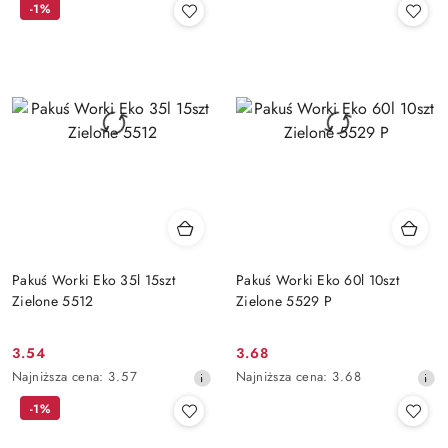
-1%
z
z
30
30
dni
dni
przed
przed
obniżką
obniżką
Pakuś Worki Eko 35l 15szt
Pakuś Worki Eko 60l 10szt
Zielone 5512
Zielone 5529 P
3.54
3.68
Cena
Cena
Najniższa
Najniższa
Najniższa cena:
3.57
Najniższa cena:
3.68
promocyjna:
promocyjna:
cena
cena
-1%
z
z
30
30
dni
dni