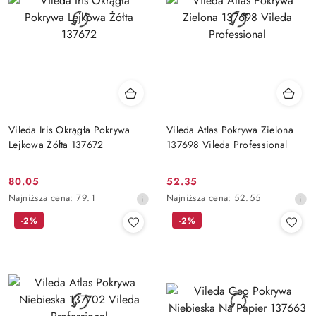
Vileda Iris Okrągła Pokrywa
Vileda Atlas Pokrywa Zielona
Lejkowa Żółta 137672
137698 Vileda Professional
80.05
52.35
Cena
Cena
Najniższa
Najniższa
Najniższa cena:
79.1
Najniższa cena:
52.55
promocyjna:
promocyjna:
cena
cena
-2%
-2%
z
z
30
30
dni
dni
przed
przed
obniżką
obniżką