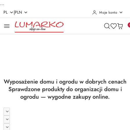
...
|
PL
PLN
Moje konto
Przejdź do treści głównej
Przejdź do wyszukiwarki
Przejdź do moje konto
Przejdź do menu głównego
Przejdź do stopki
Pomiń karuzelę promocyjną
Utrzymanie czystości
Suszarki i deski
Utrzymanie czystości
Suszarki i deski
Wyposażenie domu i ogrodu w dobrych cenach
Sprawdzone produkty do organizacji domu i
ogrodu — wygodne zakupy online.