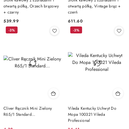
otwartą półką, Orzech brązowy
otwartą półką, Vintage brąz +
+ czarny
czerń
539.99
611.60
Cena:
Cena:
-3%
-3%
Cliver Ręcznik Mini Zielony
Vileda Kentucky Uchwyt Do
R65/1 Standard...
Mopa 100321 Vileda
Professional