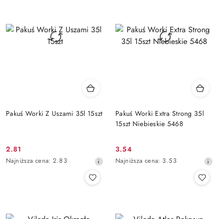
przed
przed
obniżką
obniżką
Pakuś Worki Z Uszami 35l 15szt
Pakuś Worki Extra Strong 35l
15szt Niebieskie 5468
2.81
3.54
Cena
Cena
Najniższa
Najniższa
Najniższa cena:
2.83
Najniższa cena:
3.53
promocyjna:
promocyjna:
cena
cena
z
z
30
30
dni
dni
przed
przed
obniżką
obniżką