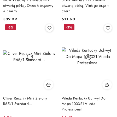
otwartą półką, Orzech brązowy
otwartą półką, Vintage brąz +
+ czarny
czerń
539.99
611.60
Cena:
Cena:
-3%
-3%
Cliver Ręcznik Mini Zielony
Vileda Kentucky Uchwyt Do
R65/1 Standard...
Mopa 100321 Vileda
Professional