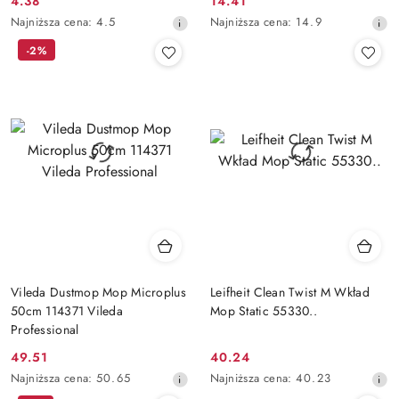
4.38
14.41
Cena
Cena
Najniższa
Najniższa
Najniższa cena:
4.5
Najniższa cena:
14.9
promocyjna:
promocyjna:
cena
cena
-2%
z
z
30
30
dni
dni
przed
przed
obniżką
obniżką
Vileda Dustmop Mop Microplus
Leifheit Clean Twist M Wkład
50cm 114371 Vileda
Mop Static 55330..
Professional
49.51
40.24
Cena
Cena
Najniższa
Najniższa
Najniższa cena:
50.65
Najniższa cena:
40.23
promocyjna:
promocyjna:
cena
cena