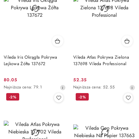
Vileda Iris Okrągła Pokrywa
Vileda Atlas Pokrywa Zielona
Lejkowa Żółta 137672
137698 Vileda Professional
80.05
52.35
Cena
Cena
Najniższa
Najniższa
Najniższa cena:
79.1
Najniższa cena:
52.55
promocyjna:
promocyjna:
cena
cena
-2%
-2%
z
z
30
30
dni
dni
przed
przed
obniżką
obniżką