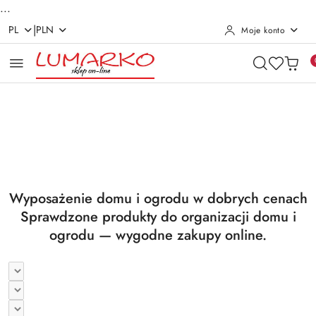
...
|
PL
PLN
Moje konto
Przejdź do treści głównej
Przejdź do wyszukiwarki
Przejdź do moje konto
Przejdź do menu głównego
Przejdź do stopki
Pomiń karuzelę promocyjną
Utrzymanie czystości
Suszarki i deski
Utrzymanie czystości
Suszarki i deski
Wyposażenie domu i ogrodu w dobrych cenach
Sprawdzone produkty do organizacji domu i
ogrodu — wygodne zakupy online.