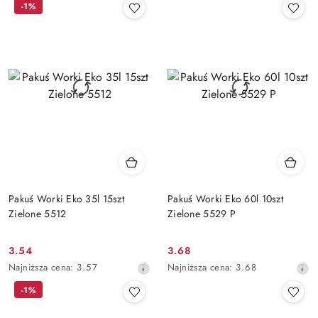
-1%
z
z
30
30
dni
dni
przed
przed
obniżką
obniżką
Pakuś Worki Eko 35l 15szt
Pakuś Worki Eko 60l 10szt
Zielone 5512
Zielone 5529 P
3.54
3.68
Cena
Cena
Najniższa
Najniższa
Najniższa cena:
3.57
Najniższa cena:
3.68
promocyjna:
promocyjna:
cena
cena
-1%
z
z
30
30
dni
dni