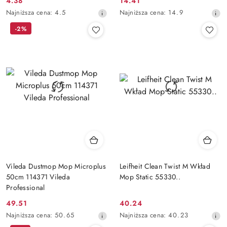
4.38
14.41
Cena
Cena
Najniższa
Najniższa
Najniższa cena:
4.5
Najniższa cena:
14.9
promocyjna:
promocyjna:
cena
cena
-2%
z
z
30
30
dni
dni
przed
przed
obniżką
obniżką
Vileda Dustmop Mop Microplus
Leifheit Clean Twist M Wkład
50cm 114371 Vileda
Mop Static 55330..
Professional
49.51
40.24
Cena
Cena
Najniższa
Najniższa
Najniższa cena:
50.65
Najniższa cena:
40.23
promocyjna:
promocyjna:
cena
cena