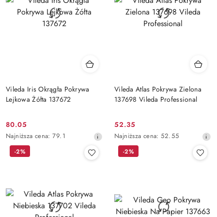
Vileda Iris Okrągła Pokrywa
Vileda Atlas Pokrywa Zielona
Lejkowa Żółta 137672
137698 Vileda Professional
80.05
52.35
Cena
Cena
Najniższa
Najniższa
Najniższa cena:
79.1
Najniższa cena:
52.55
promocyjna:
promocyjna:
cena
cena
-2%
-2%
z
z
30
30
dni
dni
przed
przed
obniżką
obniżką