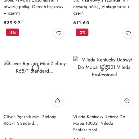
otwartą półką, Orzech brązowy
otwartą półką, Vintage brąz +
+ czarny
czerń
539.99
611.60
Cena:
Cena:
-3%
-3%
Cliver Ręcznik Mini Zielony
Vileda Kentucky Uchwyt Do
R65/1 Standard...
Mopa 100321 Vileda
Professional