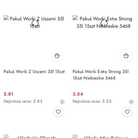
przed
przed
obniżką
obniżką
Pakuś Worki Z Uszami 35l 15szt
Pakuś Worki Extra Strong 35l
15szt Niebieskie 5468
2.81
3.54
Cena
Cena
Najniższa
Najniższa
Najniższa cena:
2.83
Najniższa cena:
3.53
promocyjna:
promocyjna:
cena
cena
z
z
30
30
dni
dni
przed
przed
obniżką
obniżką