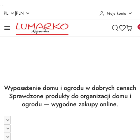
...
|
PL
PLN
Moje konto
Przejdź do treści głównej
Przejdź do wyszukiwarki
Przejdź do moje konto
Przejdź do menu głównego
Przejdź do stopki
Pomiń karuzelę promocyjną
Utrzymanie czystości
Suszarki i deski
Utrzymanie czystości
Suszarki i deski
Wyposażenie domu i ogrodu w dobrych cenach
Sprawdzone produkty do organizacji domu i
ogrodu — wygodne zakupy online.