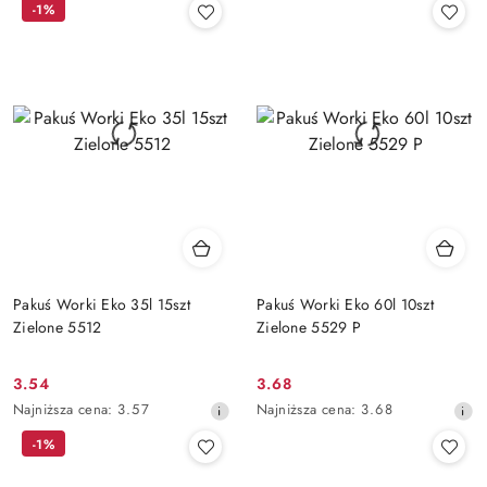
-1%
z
z
30
30
dni
dni
przed
przed
obniżką
obniżką
Pakuś Worki Eko 35l 15szt
Pakuś Worki Eko 60l 10szt
Zielone 5512
Zielone 5529 P
3.54
3.68
Cena
Cena
Najniższa
Najniższa
Najniższa cena:
3.57
Najniższa cena:
3.68
promocyjna:
promocyjna:
cena
cena
-1%
z
z
30
30
dni
dni