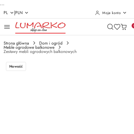
...
|
PL
PLN
Moje konto
Przejdź do treści głównej
Przejdź do wyszukiwarki
Przejdź do moje konto
Przejdź do menu głównego
Przejdź do opisu produktu
Przejdź do stopki
Strona główna
Dom i ogród
Meble ogrodowe balkonowe
Zestawy mebli ogrodowych balkonowych
Nowość