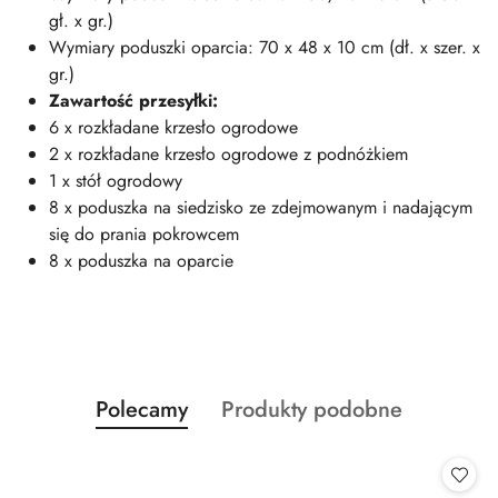
gł. x gr.)
Wymiary poduszki oparcia: 70 x 48 x 10 cm (dł. x szer. x
gr.)
Zawartość przesyłki:
6 x rozkładane krzesło ogrodowe
2 x rozkładane krzesło ogrodowe z podnóżkiem
1 x stół ogrodowy
8 x poduszka na siedzisko ze zdejmowanym i nadającym
się do prania pokrowcem
8 x poduszka na oparcie
Produkty
Produkty
Polecamy
Produkty podobne
Pomiń karuzelę produktów
o
o
statusie:
statusie: