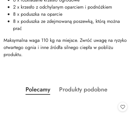
2 x krzesło z odchylanym oparciem i podnóżkiem
8 x poduszka na oparcie
8 x poduszka ze zdejmowaną poszewką, którą można
prać
Maksymalna waga 110 kg na miejsce. Zwróć uwagę na ryzyko
otwartego ognia i inne źródła silnego ciepła w pobliżu
produktu.
Produkty
Produkty
Polecamy
Produkty podobne
Pomiń karuzelę produktów
o
o
statusie:
statusie: