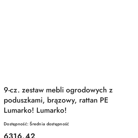
9-cz. zestaw mebli ogrodowych z
poduszkami, brązowy, rattan PE
Lumarko! Lumarko!
Dostępność:
Średnia dostępność
cena:
6316.42