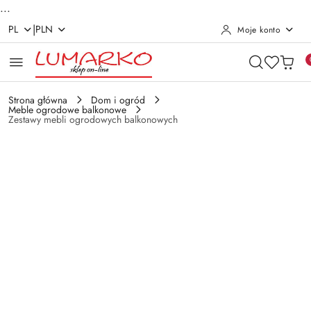
...
|
PL
PLN
Moje konto
Przejdź do treści głównej
Przejdź do wyszukiwarki
Przejdź do moje konto
Przejdź do menu głównego
Przejdź do opisu produktu
Przejdź do stopki
Strona główna
Dom i ogród
Meble ogrodowe balkonowe
Zestawy mebli ogrodowych balkonowych