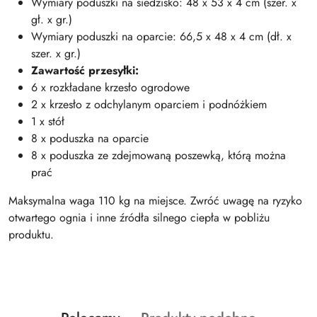
Wymiary poduszki na siedzisko: 48 x 53 x 4 cm (szer. x
gł. x gr.)
Wymiary poduszki na oparcie: 66,5 x 48 x 4 cm (dł. x
szer. x gr.)
Zawartość przesyłki:
6 x rozkładane krzesło ogrodowe
2 x krzesło z odchylanym oparciem i podnóżkiem
1 x stół
8 x poduszka na oparcie
8 x poduszka ze zdejmowaną poszewką, którą można
prać
Maksymalna waga 110 kg na miejsce. Zwróć uwagę na ryzyko
otwartego ognia i inne źródła silnego ciepła w pobliżu
produktu.