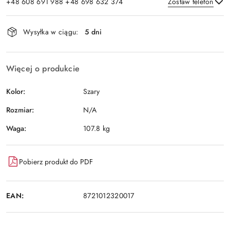
+48 608 691 988 +48 698 632 374
Zostaw telefon
Dostępność
Wysyłka w ciągu:
5 dni
i
Wyślij
dostawa
Więcej o produkcie
Kolor:
Szary
Rozmiar:
N/A
Waga:
107.8 kg
Pobierz produkt do PDF
EAN:
8721012320017