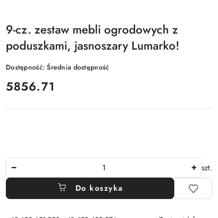
9-cz. zestaw mebli ogrodowych z
poduszkami, jasnoszary Lumarko!
Dostępność:
Średnia dostępność
cena:
5856.71
Ilość
szt.
Do koszyka