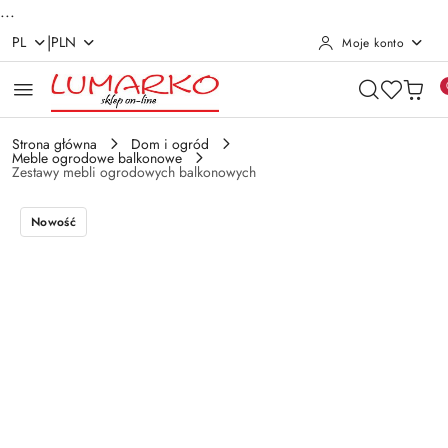
...
|
PL
PLN
Moje konto
Przejdź do treści głównej
Przejdź do wyszukiwarki
Przejdź do moje konto
Przejdź do menu głównego
Przejdź do opisu produktu
Przejdź do stopki
Strona główna
Dom i ogród
Meble ogrodowe balkonowe
Zestawy mebli ogrodowych balkonowych
Nowość