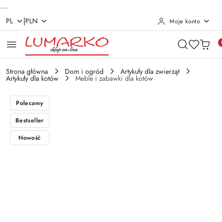
...
|
PL
PLN
Moje konto
Przejdź do treści głównej
Przejdź do wyszukiwarki
Przejdź do moje konto
Przejdź do menu głównego
Przejdź do opisu produktu
Przejdź do stopki
Strona główna
Dom i ogród
Artykuły dla zwierząt
Artykuły dla kotów
Meble i zabawki dla kotów
Polecamy
Bestseller
Nowość