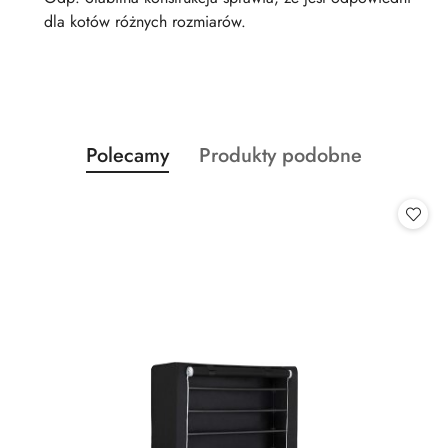
dla kotów różnych rozmiarów.
Produkty
Produkty
Polecamy
Produkty podobne
Pomiń karuzelę produktów
o
o
statusie:
statusie: