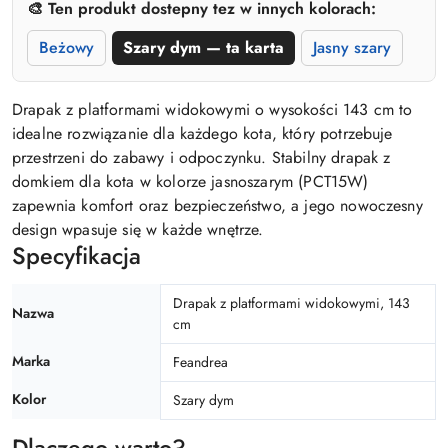
🎨 Ten produkt dostepny tez w innych kolorach:
Beżowy
Szary dym — ta karta
Jasny szary
Drapak z platformami widokowymi o wysokości 143 cm to
idealne rozwiązanie dla każdego kota, który potrzebuje
przestrzeni do zabawy i odpoczynku. Stabilny drapak z
domkiem dla kota w kolorze jasnoszarym (PCT15W)
zapewnia komfort oraz bezpieczeństwo, a jego nowoczesny
design wpasuje się w każde wnętrze.
Specyfikacja
Drapak z platformami widokowymi, 143
Nazwa
cm
Marka
Feandrea
Kolor
Szary dym