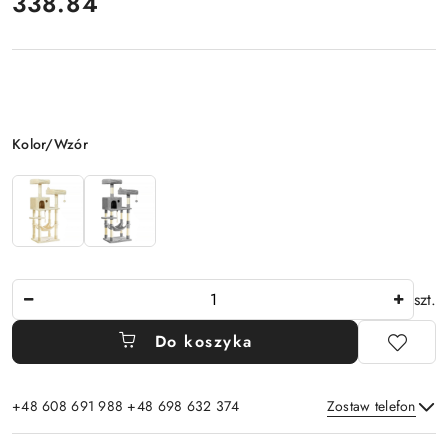
cena:
338.84
Wariant
Kolor/Wzór
Ilość
szt.
Do koszyka
+48 608 691 988 +48 698 632 374
Zostaw telefon
Dostępność