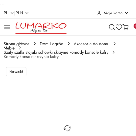
...
|
PL
PLN
Moje konto
Przejdź do treści głównej
Przejdź do wyszukiwarki
Przejdź do moje konto
Przejdź do menu głównego
Przejdź do opisu produktu
Przejdź do stopki
Strona główna
Dom i ogród
Akcesoria do domu
Meble
Szafy szafki stojaki schowki skrzynie komody konsole kufry
Komody konsole skrzynie kufry
Nowość