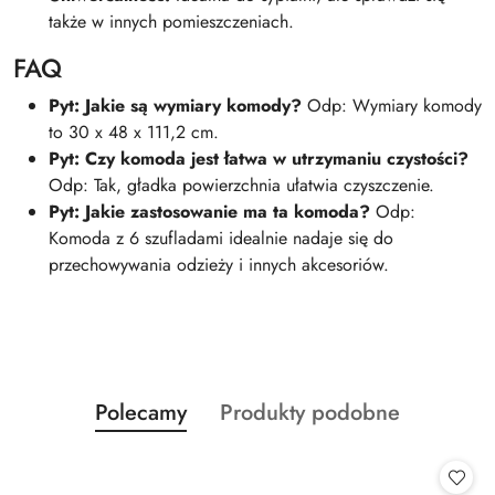
także w innych pomieszczeniach.
FAQ
Pyt: Jakie są wymiary komody?
Odp: Wymiary komody
to 30 x 48 x 111,2 cm.
Pyt: Czy komoda jest łatwa w utrzymaniu czystości?
Odp: Tak, gładka powierzchnia ułatwia czyszczenie.
Pyt: Jakie zastosowanie ma ta komoda?
Odp:
Komoda z 6 szufladami idealnie nadaje się do
przechowywania odzieży i innych akcesoriów.
Produkty
Produkty
Polecamy
Produkty podobne
Pomiń karuzelę produktów
o
o
statusie:
statusie: