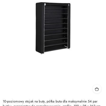
10-poziomowy stojak na buty, półka buta dla maksymalnie 54 par
butów, organizator do przechowywania, szafka, 100 x 28 x 162 cm,