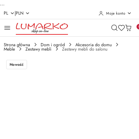
...
|
PL
PLN
Moje konto
Przejdź do treści głównej
Przejdź do wyszukiwarki
Przejdź do moje konto
Przejdź do menu głównego
Przejdź do opisu produktu
Przejdź do stopki
Strona główna
Dom i ogród
Akcesoria do domu
Meble
Zestawy mebli
Zestawy mebli do salonu
Nowość