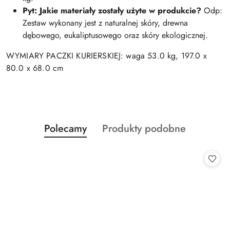
Pyt: Jakie materiały zostały użyte w produkcie?
Odp:
Zestaw wykonany jest z naturalnej skóry, drewna
dębowego, eukaliptusowego oraz skóry ekologicznej.
WYMIARY PACZKI KURIERSKIEJ: waga 53.0 kg, 197.0 x
80.0 x 68.0 cm
Produkty
Produkty
Polecamy
Produkty podobne
Pomiń karuzelę produktów
o
o
statusie:
statusie: