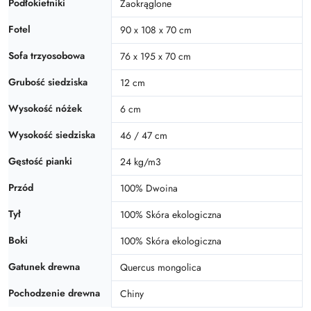
Podłokietniki
Zaokrąglone
Fotel
90 x 108 x 70 cm
Sofa trzyosobowa
76 x 195 x 70 cm
Grubość siedziska
12 cm
Wysokość nóżek
6 cm
Wysokość siedziska
46 / 47 cm
Gęstość pianki
24 kg/m3
Przód
100% Dwoina
Tył
100% Skóra ekologiczna
Boki
100% Skóra ekologiczna
Gatunek drewna
Quercus mongolica
Pochodzenie drewna
Chiny