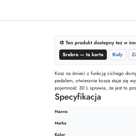
🎨 Ten produkt dostepny tez w inn
Srebro — ta karta
Biały
Z
Kosz na śmieci z funkcją cichego domy
pedałem, otwieranie kosza staje się w
pojemność 30 L sprawia, że jest to pr
Specyfikacja
Nazwa
Marka
Kolor