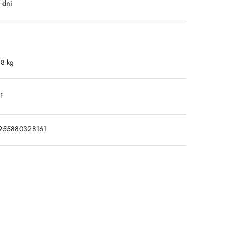
 dni
.8 kg
DF
955880328161