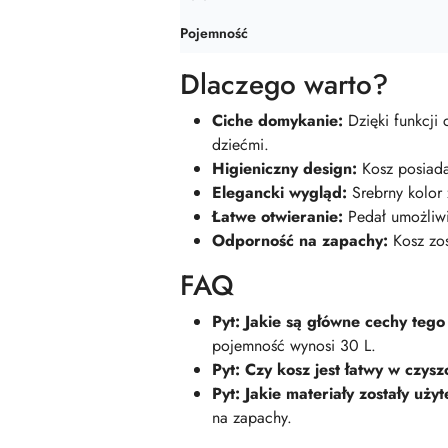
Pojemność
Dlaczego warto?
Ciche domykanie:
Dzięki funkcji
dziećmi.
Higieniczny design:
Kosz posiada
Elegancki wygląd:
Srebrny kolor 
Łatwe otwieranie:
Pedał umożliwi
Odporność na zapachy:
Kosz zos
FAQ
Pyt: Jakie są główne cechy teg
pojemność wynosi 30 L.
Pyt: Czy kosz jest łatwy w czys
Pyt: Jakie materiały zostały uży
na zapachy.