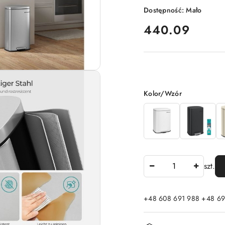
Dostępność:
Mało
cena:
440.09
Wariant
Kolor/Wzór
Ilość
szt.
+48 608 691 988 +48 69
Dostępność