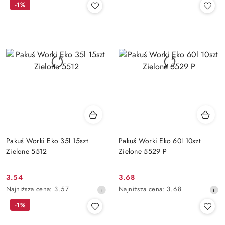
-1%
z
z
30
30
dni
dni
przed
przed
obniżką
obniżką
Pakuś Worki Eko 35l 15szt
Pakuś Worki Eko 60l 10szt
Zielone 5512
Zielone 5529 P
3.54
3.68
Cena
Cena
Najniższa
Najniższa
Najniższa cena:
3.57
Najniższa cena:
3.68
promocyjna:
promocyjna:
cena
cena
-1%
z
z
30
30
dni
dni