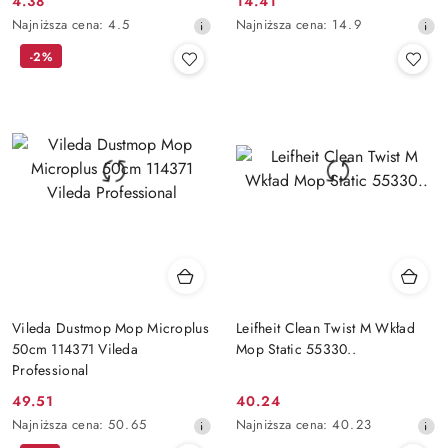
4.38
14.41
Cena
Cena
Najniższa
Najniższa
Najniższa cena:
4.5
Najniższa cena:
14.9
promocyjna:
promocyjna:
cena
cena
-2%
z
z
30
30
dni
dni
przed
przed
obniżką
obniżką
Vileda Dustmop Mop Microplus
Leifheit Clean Twist M Wkład
50cm 114371 Vileda
Mop Static 55330..
Professional
49.51
40.24
Cena
Cena
Najniższa
Najniższa
Najniższa cena:
50.65
Najniższa cena:
40.23
promocyjna:
promocyjna:
cena
cena