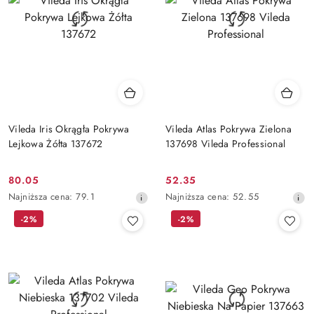
Vileda Iris Okrągła Pokrywa
Vileda Atlas Pokrywa Zielona
Lejkowa Żółta 137672
137698 Vileda Professional
80.05
52.35
Cena
Cena
Najniższa
Najniższa
Najniższa cena:
79.1
Najniższa cena:
52.55
promocyjna:
promocyjna:
cena
cena
-2%
-2%
z
z
30
30
dni
dni
przed
przed
obniżką
obniżką