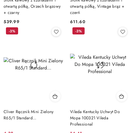
otwartą półką, Orzech brązowy
otwartą półką, Vintage brąz +
+ czarny
czerń
539.99
611.60
Cena:
Cena:
-3%
-3%
Cliver Ręcznik Mini Zielony
Vileda Kentucky Uchwyt Do
R65/1 Standard...
Mopa 100321 Vileda
Professional