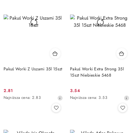
przed
przed
obniżką
obniżką
Pakuś Worki Z Uszami 35l 15szt
Pakuś Worki Extra Strong 35l
15szt Niebieskie 5468
2.81
3.54
Cena
Cena
Najniższa
Najniższa
Najniższa cena:
2.83
Najniższa cena:
3.53
promocyjna:
promocyjna:
cena
cena
z
z
30
30
dni
dni
przed
przed
obniżką
obniżką