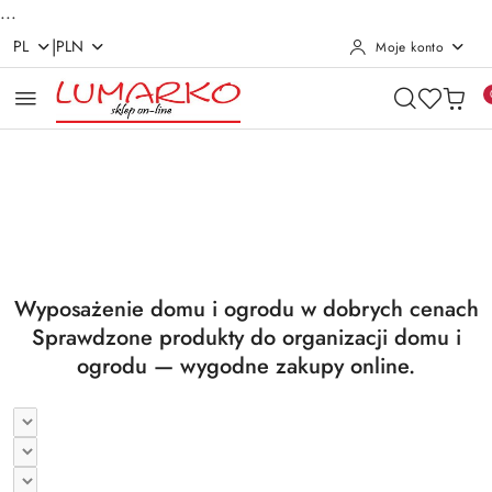
...
|
PL
PLN
Moje konto
Przejdź do treści głównej
Przejdź do wyszukiwarki
Przejdź do moje konto
Przejdź do menu głównego
Przejdź do stopki
Pomiń karuzelę promocyjną
Utrzymanie czystości
Suszarki i deski
Utrzymanie czystości
Suszarki i deski
Wyposażenie domu i ogrodu w dobrych cenach
Sprawdzone produkty do organizacji domu i
ogrodu — wygodne zakupy online.