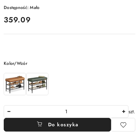
Dostępność:
Mało
cena:
359.09
Wariant
Kolor/Wzór
Ilość
szt.
Do koszyka