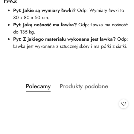
FAQ
Pyt: Jakie są wymiary ławki?
Odp: Wymiary ławki to
30 x 80 x 50 cm.
Pyt: Jaką nośność ma ławka?
Odp: Ławka ma nośność
do 135 kg.
Pyt: Z jakiego materiału wykonana jest ławka?
Odp:
Ławka jest wykonana z sztucznej skóry i ma półki z siatki.
Produkty
Produkty
Polecamy
Produkty podobne
Pomiń karuzelę produktów
o
o
statusie:
statusie: