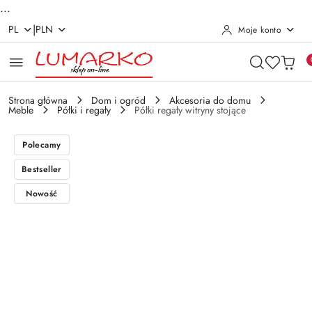
...
|
PL
PLN
Moje konto
Przejdź do treści głównej
Przejdź do wyszukiwarki
Przejdź do moje konto
Przejdź do menu głównego
Przejdź do opisu produktu
Przejdź do stopki
Strona główna
Dom i ogród
Akcesoria do domu
Meble
Półki i regały
Półki regały witryny stojące
Polecamy
Bestseller
Nowość