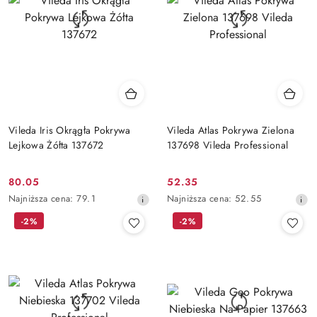
Vileda Iris Okrągła Pokrywa
Vileda Atlas Pokrywa Zielona
Lejkowa Żółta 137672
137698 Vileda Professional
80.05
52.35
Cena
Cena
Najniższa
Najniższa
Najniższa cena:
79.1
Najniższa cena:
52.55
promocyjna:
promocyjna:
cena
cena
-2%
-2%
z
z
30
30
dni
dni
przed
przed
obniżką
obniżką