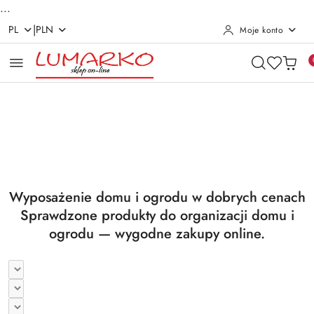
...
|
PL
PLN
Moje konto
Przejdź do treści głównej
Przejdź do wyszukiwarki
Przejdź do moje konto
Przejdź do menu głównego
Przejdź do stopki
Pomiń karuzelę promocyjną
Utrzymanie czystości
Suszarki i deski
Utrzymanie czystości
Suszarki i deski
Wyposażenie domu i ogrodu w dobrych cenach
Sprawdzone produkty do organizacji domu i
ogrodu — wygodne zakupy online.