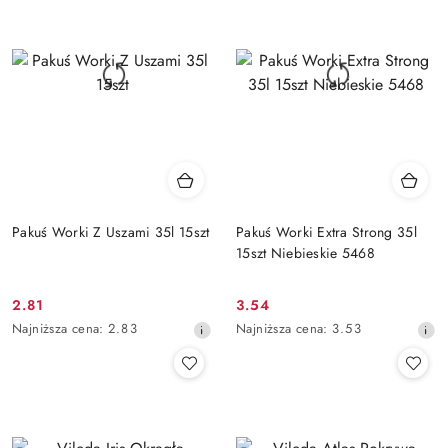
przed
przed
obniżką
obniżką
Pakuś Worki Z Uszami 35l 15szt
Pakuś Worki Extra Strong 35l
15szt Niebieskie 5468
2.81
3.54
Cena
Cena
Najniższa
Najniższa
Najniższa cena:
2.83
Najniższa cena:
3.53
promocyjna:
promocyjna:
cena
cena
z
z
30
30
dni
dni
przed
przed
obniżką
obniżką