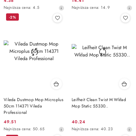
4.38
14.41
Cena
Cena
Najniższa
Najniższa
Najniższa cena:
4.5
Najniższa cena:
14.9
promocyjna:
promocyjna:
cena
cena
-2%
z
z
30
30
dni
dni
przed
przed
obniżką
obniżką
Vileda Dustmop Mop Microplus
Leifheit Clean Twist M Wkład
50cm 114371 Vileda
Mop Static 55330..
Professional
49.51
40.24
Cena
Cena
Najniższa
Najniższa
Najniższa cena:
50.65
Najniższa cena:
40.23
promocyjna:
promocyjna:
cena
cena