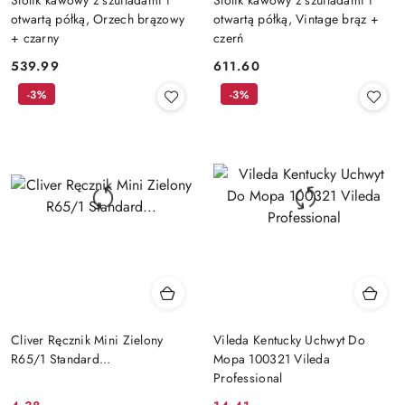
otwartą półką, Orzech brązowy
otwartą półką, Vintage brąz +
+ czarny
czerń
539.99
611.60
Cena:
Cena:
-3%
-3%
Cliver Ręcznik Mini Zielony
Vileda Kentucky Uchwyt Do
R65/1 Standard...
Mopa 100321 Vileda
Professional