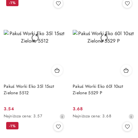
-1%
z
z
30
30
dni
dni
przed
przed
obniżką
obniżką
Pakuś Worki Eko 35l 15szt
Pakuś Worki Eko 60l 10szt
Zielone 5512
Zielone 5529 P
3.54
3.68
Cena
Cena
Najniższa
Najniższa
Najniższa cena:
3.57
Najniższa cena:
3.68
promocyjna:
promocyjna:
cena
cena
-1%
z
z
30
30
dni
dni