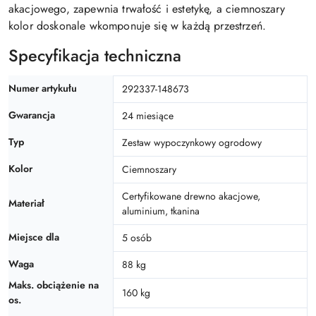
akacjowego, zapewnia trwałość i estetykę, a ciemnoszary
kolor doskonale wkomponuje się w każdą przestrzeń.
Specyfikacja techniczna
Numer artykułu
292337-148673
Gwarancja
24 miesiące
Typ
Zestaw wypoczynkowy ogrodowy
Kolor
Ciemnoszary
Certyfikowane drewno akacjowe,
Materiał
aluminium, tkanina
Miejsce dla
5 osób
Waga
88 kg
Maks. obciążenie na
160 kg
os.