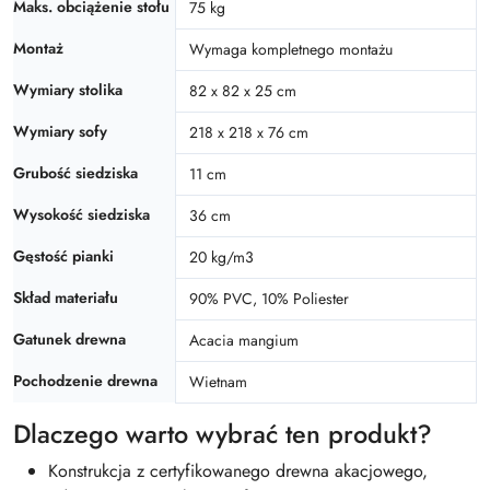
Maks. obciążenie stołu
75 kg
Montaż
Wymaga kompletnego montażu
Wymiary stolika
82 x 82 x 25 cm
Wymiary sofy
218 x 218 x 76 cm
Grubość siedziska
11 cm
Wysokość siedziska
36 cm
Gęstość pianki
20 kg/m3
Skład materiału
90% PVC, 10% Poliester
Gatunek drewna
Acacia mangium
Pochodzenie drewna
Wietnam
Dlaczego warto wybrać ten produkt?
Konstrukcja z certyfikowanego drewna akacjowego,