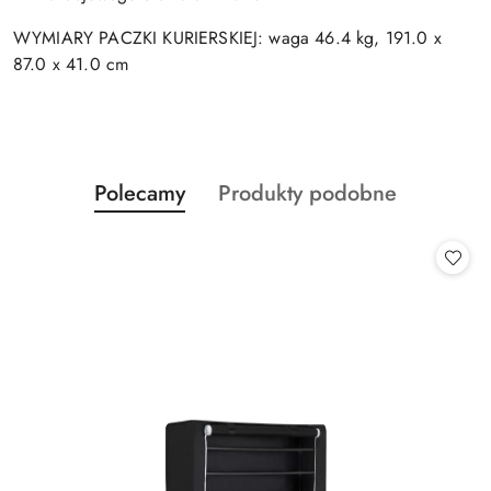
WYMIARY PACZKI KURIERSKIEJ: waga 46.4 kg, 191.0 x
87.0 x 41.0 cm
Produkty
Produkty
Polecamy
Produkty podobne
Pomiń karuzelę produktów
o
o
statusie:
statusie: