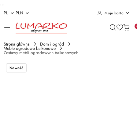
...
|
PL
PLN
Moje konto
Przejdź do treści głównej
Przejdź do wyszukiwarki
Przejdź do moje konto
Przejdź do menu głównego
Przejdź do opisu produktu
Przejdź do stopki
Strona główna
Dom i ogród
Meble ogrodowe balkonowe
Zestawy mebli ogrodowych balkonowych
Nowość