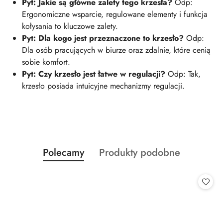
Pyt: Jakie są główne zalety tego krzesła?
Odp:
Ergonomiczne wsparcie, regulowane elementy i funkcja
kołysania to kluczowe zalety.
Pyt: Dla kogo jest przeznaczone to krzesło?
Odp:
Dla osób pracujących w biurze oraz zdalnie, które cenią
sobie komfort.
Pyt: Czy krzesło jest łatwe w regulacji?
Odp: Tak,
krzesło posiada intuicyjne mechanizmy regulacji.
Produkty
Produkty
Polecamy
Produkty podobne
Pomiń karuzelę produktów
o
o
statusie:
statusie: