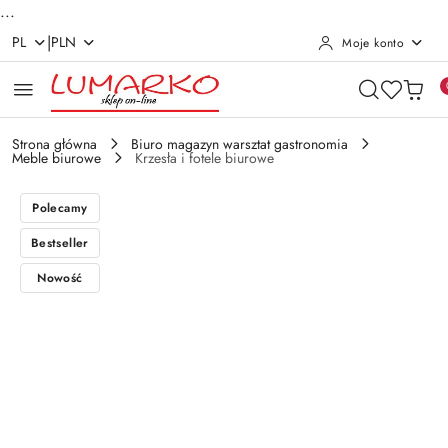
...
|
PL
PLN
Moje konto
Przejdź do treści głównej
Przejdź do wyszukiwarki
Przejdź do moje konto
Przejdź do menu głównego
Przejdź do opisu produktu
Przejdź do stopki
Strona główna
Biuro magazyn warsztat gastronomia
Meble biurowe
Krzesła i fotele biurowe
Polecamy
Bestseller
Nowość