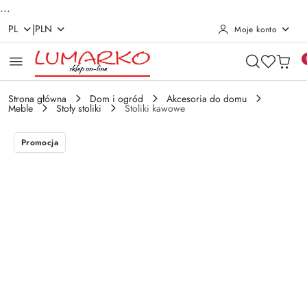
...
|
PL
PLN
Moje konto
Przejdź do treści głównej
Przejdź do wyszukiwarki
Przejdź do moje konto
Przejdź do menu głównego
Przejdź do opisu produktu
Przejdź do stopki
Strona główna
Dom i ogród
Akcesoria do domu
Meble
Stoły stoliki
Stoliki kawowe
Promocja