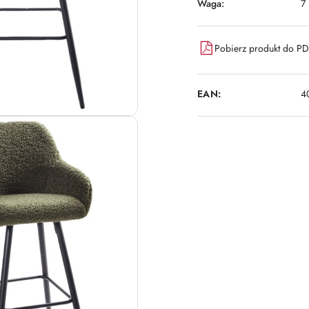
Waga:
7
Pobierz produkt do P
EAN:
4