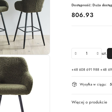
Dostępność:
Duża dostę
cena:
806.93
Ilość
szt.
+48 608 691 988 +48 69
Dostępność
Wysyłka w ciągu:
5
i
dostawa
Więcej o produkcie