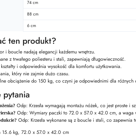
74 cm
88 cm
6 cm
ć ten produkt?
r i boucle nadają elegancji każdemu wnętrzu.
e z trwałego poliesteru i stali, zapewniają długowieczność.
ształty i odpowiednia wysokość dla komfortu użytkowania.
ania, który nie zajmie dużo czasu.
e obciążenie do 150 kg, co czyni je odpowiednimi dla różnych 
 pytania
Odp: Krzesła wymagają montażu nóżek, co jest proste i sz
łożenia?
Odp: Wymiary paczki to 72.0 x 57.0 x 42.0 cm, a waga 
ierska?
Odp: Krzesła wykonane są z boucle i stali, co zapewnia t
odukcie?
5.6 kg, 72.0 x 57.0 x 42.0 cm