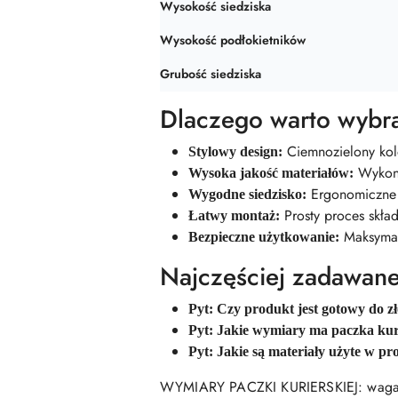
Wysokość siedziska
Wysokość podłokietników
Grubość siedziska
Dlaczego warto wybra
Ciemnozielony kolo
Stylowy design:
Wykonan
Wysoka jakość materiałów:
Ergonomiczne k
Wygodne siedzisko:
Prosty proces skład
Łatwy montaż:
Maksymaln
Bezpieczne użytkowanie:
Najczęściej zadawane
Pyt: Czy produkt jest gotowy do z
Pyt: Jakie wymiary ma paczka kur
Pyt: Jakie są materiały użyte w pr
WYMIARY PACZKI KURIERSKIEJ: waga 1