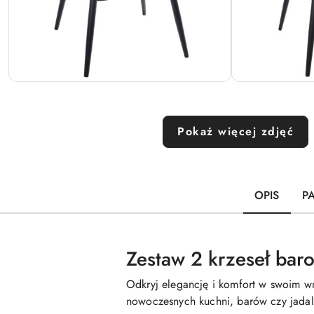
Pokaż więcej zdjęć
OPIS
P
Zestaw 2 krzeseł ba
Odkryj elegancję i komfort w swoim w
nowoczesnych kuchni, barów czy jadaln