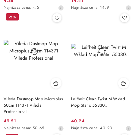
4.38
14.41
Cena
Cena
Najniższa
Najniższa
Najniższa cena:
4.5
Najniższa cena:
14.9
promocyjna:
promocyjna:
cena
cena
-2%
z
z
30
30
dni
dni
przed
przed
obniżką
obniżką
Vileda Dustmop Mop Microplus
Leifheit Clean Twist M Wkład
50cm 114371 Vileda
Mop Static 55330..
Professional
49.51
40.24
Cena
Cena
Najniższa
Najniższa
Najniższa cena:
50.65
Najniższa cena:
40.23
promocyjna:
promocyjna:
cena
cena