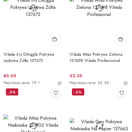
Vileda Iris Okrągła Pokrywa
Vileda Atlas Pokrywa Zielona
Lejkowa Żółta 137672
137698 Vileda Professional
80.05
52.35
Cena
Cena
Najniższa
Najniższa
Najniższa cena:
79.1
Najniższa cena:
52.55
promocyjna:
promocyjna:
cena
cena
-2%
-2%
z
z
30
30
dni
dni
przed
przed
obniżką
obniżką