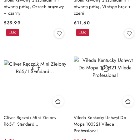
otwartą półką, Orzech brązowy
otwartą półką, Vintage brąz +
+ czarny
czerń
539.99
611.60
Cena:
Cena:
-3%
-3%
Cliver Ręcznik Mini Zielony
Vileda Kentucky Uchwyt Do
R65/1 Standard...
Mopa 100321 Vileda
Professional