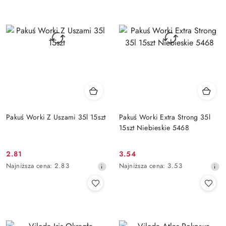
przed
przed
obniżką
obniżką
Pakuś Worki Z Uszami 35l 15szt
Pakuś Worki Extra Strong 35l
15szt Niebieskie 5468
2.81
3.54
Cena
Cena
Najniższa
Najniższa
Najniższa cena:
2.83
Najniższa cena:
3.53
promocyjna:
promocyjna:
cena
cena
z
z
30
30
dni
dni
przed
przed
obniżką
obniżką