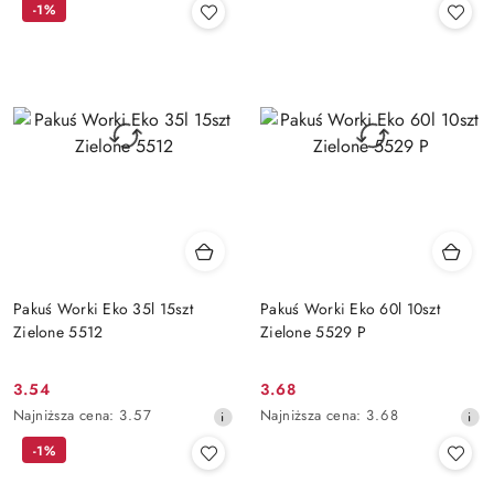
-1%
z
z
30
30
dni
dni
przed
przed
obniżką
obniżką
Pakuś Worki Eko 35l 15szt
Pakuś Worki Eko 60l 10szt
Zielone 5512
Zielone 5529 P
3.54
3.68
Cena
Cena
Najniższa
Najniższa
Najniższa cena:
3.57
Najniższa cena:
3.68
promocyjna:
promocyjna:
cena
cena
-1%
z
z
30
30
dni
dni