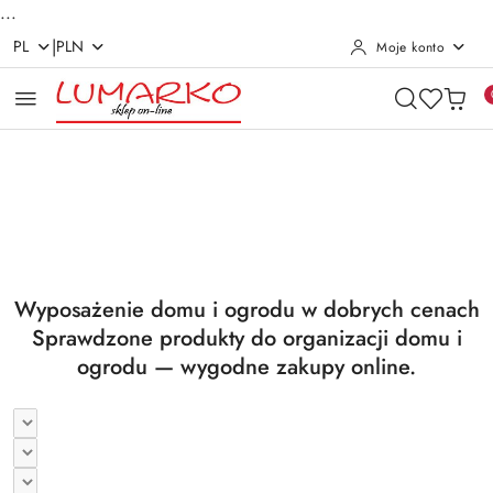
...
|
PL
PLN
Moje konto
Przejdź do treści głównej
Przejdź do wyszukiwarki
Przejdź do moje konto
Przejdź do menu głównego
Przejdź do stopki
Pomiń karuzelę promocyjną
Utrzymanie czystości
Suszarki i deski
Utrzymanie czystości
Suszarki i deski
Wyposażenie domu i ogrodu w dobrych cenach
Sprawdzone produkty do organizacji domu i
ogrodu — wygodne zakupy online.