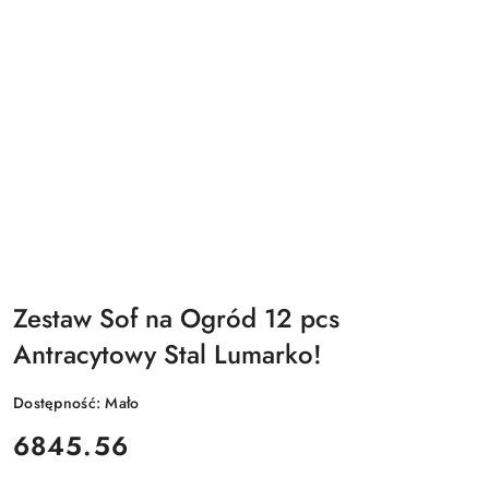
Zestaw Sof na Ogród 12 pcs
Antracytowy Stal Lumarko!
Dostępność:
Mało
cena:
6845.56