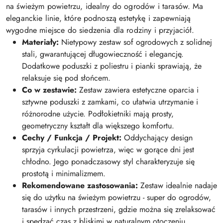
na świeżym powietrzu, idealny do ogrodów i tarasów. Ma
eleganckie linie, które podnoszą estetykę i zapewniają
wygodne miejsce do siedzenia dla rodziny i przyjaciół.
Materiały:
Nietypowy zestaw sof ogrodowych z solidnej
stali, gwarantującej długowieczność i elegancję.
Dodatkowe poduszki z poliestru i pianki sprawiają, że
relaksuje się pod słońcem.
Co w zestawie:
Zestaw zawiera estetyczne oparcia i
sztywne poduszki z zamkami, co ułatwia utrzymanie i
różnorodne użycie. Podłokietniki mają prosty,
geometryczny kształt dla większego komfortu.
Cechy / Funkcja / Projekt:
Oddychający design
sprzyja cyrkulacji powietrza, więc w gorące dni jest
chłodno. Jego ponadczasowy styl charakteryzuje się
prostotą i minimalizmem.
Rekomendowane zastosowania:
Zestaw idealnie nadaje
się do użytku na świeżym powietrzu - super do ogrodów,
tarasów i innych przestrzeni, gdzie można się zrelaksować
i spędzać czas z bliskimi w naturalnym otoczeniu.