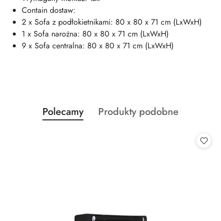
Contain dostaw:
2 x Sofa z podłokietnikami: 80 x 80 x 71 cm (LxWxH)
1 x Sofa narożna: 80 x 80 x 71 cm (LxWxH)
9 x Sofa centralna: 80 x 80 x 71 cm (LxWxH)
Produkty
Produkty
Polecamy
Produkty podobne
Pomiń karuzelę produktów
o
o
statusie:
statusie: