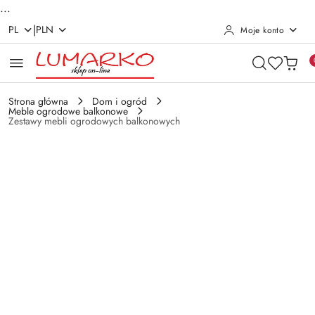
...
|
PL
PLN
Moje konto
Przejdź do treści głównej
Przejdź do wyszukiwarki
Przejdź do moje konto
Przejdź do menu głównego
Przejdź do opisu produktu
Przejdź do stopki
Strona główna
Dom i ogród
Meble ogrodowe balkonowe
Zestawy mebli ogrodowych balkonowych