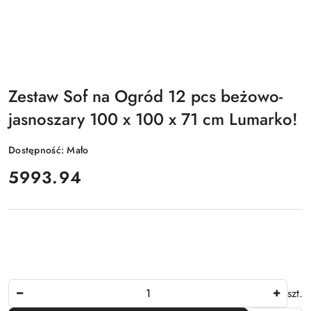
Zestaw Sof na Ogród 12 pcs beżowo-
jasnoszary 100 x 100 x 71 cm Lumarko!
Dostępność:
Mało
cena:
5993.94
Ilość
szt.