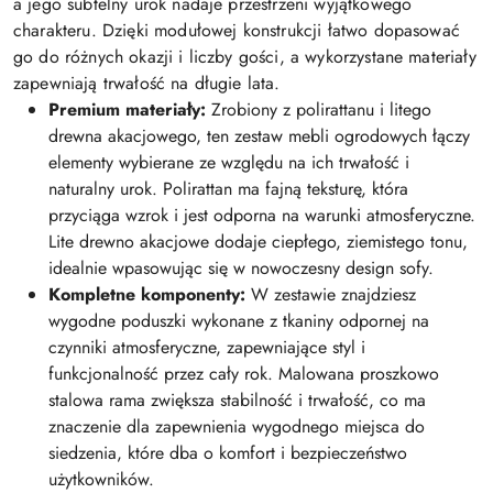
a jego subtelny urok nadaje przestrzeni wyjątkowego
charakteru. Dzięki modułowej konstrukcji łatwo dopasować
go do różnych okazji i liczby gości, a wykorzystane materiały
zapewniają trwałość na długie lata.
Premium materiały:
Zrobiony z polirattanu i litego
drewna akacjowego, ten zestaw mebli ogrodowych łączy
elementy wybierane ze względu na ich trwałość i
naturalny urok. Polirattan ma fajną teksturę, która
przyciąga wzrok i jest odporna na warunki atmosferyczne.
Lite drewno akacjowe dodaje ciepłego, ziemistego tonu,
idealnie wpasowując się w nowoczesny design sofy.
Kompletne komponenty:
W zestawie znajdziesz
wygodne poduszki wykonane z tkaniny odpornej na
czynniki atmosferyczne, zapewniające styl i
funkcjonalność przez cały rok. Malowana proszkowo
stalowa rama zwiększa stabilność i trwałość, co ma
znaczenie dla zapewnienia wygodnego miejsca do
siedzenia, które dba o komfort i bezpieczeństwo
użytkowników.