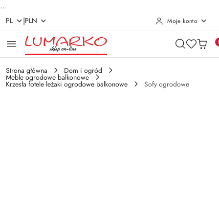
...
|
PL
PLN
Moje konto
Przejdź do treści głównej
Przejdź do wyszukiwarki
Przejdź do moje konto
Przejdź do menu głównego
Przejdź do opisu produktu
Przejdź do stopki
Strona główna
Dom i ogród
Meble ogrodowe balkonowe
Krzesła fotele leżaki ogrodowe balkonowe
Sofy ogrodowe