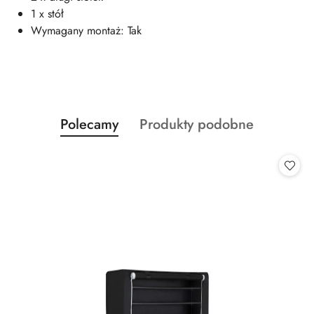
1 x stół
Wymagany montaż: Tak
Produkty
Produkty
Polecamy
Produkty podobne
Pomiń karuzelę produktów
o
o
statusie:
statusie: