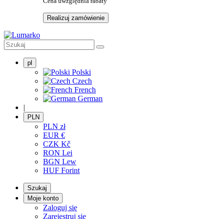
Cena uwzględnia rabaty
Realizuj zamówienie
pl
Polski
Czech
French
German
|
PLN
PLN
zł
EUR
€
CZK
Kč
RON
Lei
BGN
Lew
HUF
Forint
Szukaj
Moje konto
Zaloguj się
Zarejestruj się