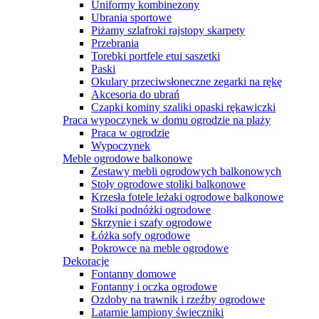
Uniformy kombinezony
Ubrania sportowe
Piżamy szlafroki rajstopy skarpety
Przebrania
Torebki portfele etui saszetki
Paski
Okulary przeciwsłoneczne zegarki na rękę
Akcesoria do ubrań
Czapki kominy szaliki opaski rękawiczki
Praca wypoczynek w domu ogrodzie na plaży
Praca w ogrodzie
Wypoczynek
Meble ogrodowe balkonowe
Zestawy mebli ogrodowych balkonowych
Stoły ogrodowe stoliki balkonowe
Krzesła fotele leżaki ogrodowe balkonowe
Stołki podnóżki ogrodowe
Skrzynie i szafy ogrodowe
Łóżka sofy ogrodowe
Pokrowce na meble ogrodowe
Dekoracje
Fontanny domowe
Fontanny i oczka ogrodowe
Ozdoby na trawnik i rzeźby ogrodowe
Latarnie lampiony świeczniki