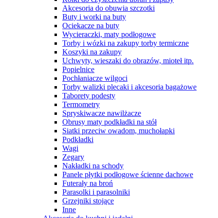
Akcesoria do obuwia szczotki
Buty i worki na buty
Ociekacze na buty
Wycieraczki, maty podłogowe
Torby i wózki na zakupy torby termiczne
Koszyki na zakupy
Uchwyty, wieszaki do obrazów, mioteł itp.
Popielnice
Pochłaniacze wilgoci
Torby walizki plecaki i akcesoria bagażowe
Taborety podesty
Termometry
Spryskiwacze nawilżacze
Obrusy maty podkładki na stół
Siatki przeciw owadom, muchołapki
Podkładki
Wagi
Zegary
Nakładki na schody
Panele płytki podłogowe ścienne dachowe
Futerały na broń
Parasolki i parasolniki
Grzejniki stojące
Inne