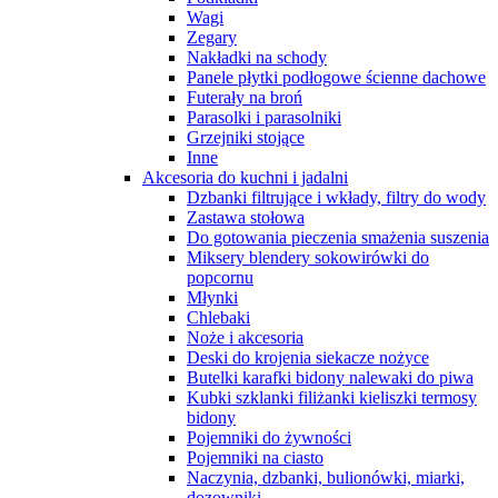
Wagi
Zegary
Nakładki na schody
Panele płytki podłogowe ścienne dachowe
Futerały na broń
Parasolki i parasolniki
Grzejniki stojące
Inne
Akcesoria do kuchni i jadalni
Dzbanki filtrujące i wkłady, filtry do wody
Zastawa stołowa
Do gotowania pieczenia smażenia suszenia
Miksery blendery sokowirówki do
popcornu
Młynki
Chlebaki
Noże i akcesoria
Deski do krojenia siekacze nożyce
Butelki karafki bidony nalewaki do piwa
Kubki szklanki filiżanki kieliszki termosy
bidony
Pojemniki do żywności
Pojemniki na ciasto
Naczynia, dzbanki, bulionówki, miarki,
dozowniki