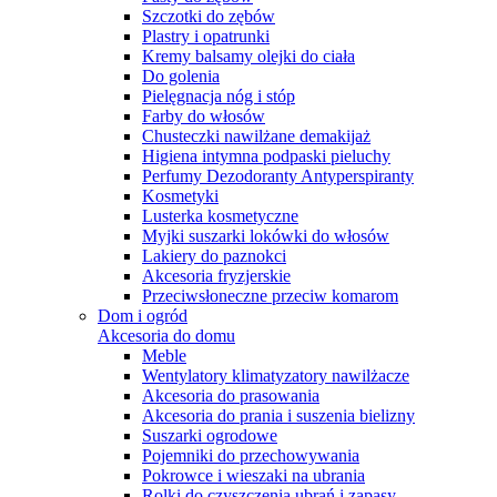
Szczotki do zębów
Plastry i opatrunki
Kremy balsamy olejki do ciała
Do golenia
Pielęgnacja nóg i stóp
Farby do włosów
Chusteczki nawilżane demakijaż
Higiena intymna podpaski pieluchy
Perfumy Dezodoranty Antyperspiranty
Kosmetyki
Lusterka kosmetyczne
Myjki suszarki lokówki do włosów
Lakiery do paznokci
Akcesoria fryzjerskie
Przeciwsłoneczne przeciw komarom
Dom i ogród
Akcesoria do domu
Meble
Wentylatory klimatyzatory nawilżacze
Akcesoria do prasowania
Akcesoria do prania i suszenia bielizny
Suszarki ogrodowe
Pojemniki do przechowywania
Pokrowce i wieszaki na ubrania
Rolki do czyszczenia ubrań i zapasy