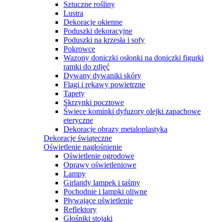
Sztuczne rośliny
Lustra
Dekoracje okienne
Poduszki dekoracyjne
Poduszki na krzesła i sofy
Pokrowce
Wazony doniczki osłonki na doniczki figurki
ramki do zdjęć
Dywany dywaniki skóry
Flagi i rękawy powietrzne
Tapety
Skrzynki pocztowe
Świece kominki dyfuzory olejki zapachowe
eteryczne
Dekoracje obrazy metaloplastyka
Dekoracje świąteczne
Oświetlenie nagłośnienie
Oświetlenie ogrodowe
Oprawy oświetleniowe
Lampy
Girlandy lampek i taśmy
Pochodnie i lampki oliwne
Pływające oświetlenie
Reflektory
Głośniki stojaki