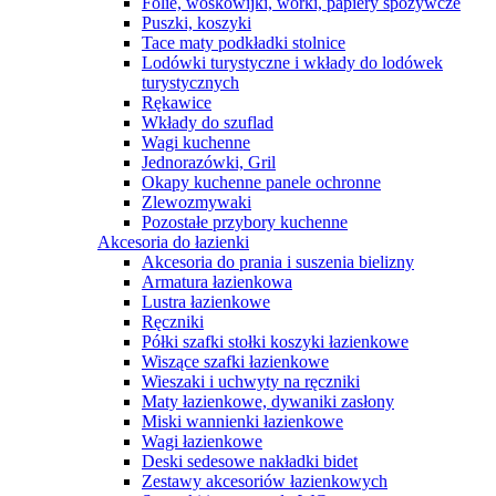
Folie, woskowijki, worki, papiery spożywcze
Puszki, koszyki
Tace maty podkładki stolnice
Lodówki turystyczne i wkłady do lodówek
turystycznych
Rękawice
Wkłady do szuflad
Wagi kuchenne
Jednorazówki, Gril
Okapy kuchenne panele ochronne
Zlewozmywaki
Pozostałe przybory kuchenne
Akcesoria do łazienki
Akcesoria do prania i suszenia bielizny
Armatura łazienkowa
Lustra łazienkowe
Ręczniki
Półki szafki stołki koszyki łazienkowe
Wiszące szafki łazienkowe
Wieszaki i uchwyty na ręczniki
Maty łazienkowe, dywaniki zasłony
Miski wannienki łazienkowe
Wagi łazienkowe
Deski sedesowe nakładki bidet
Zestawy akcesoriów łazienkowych