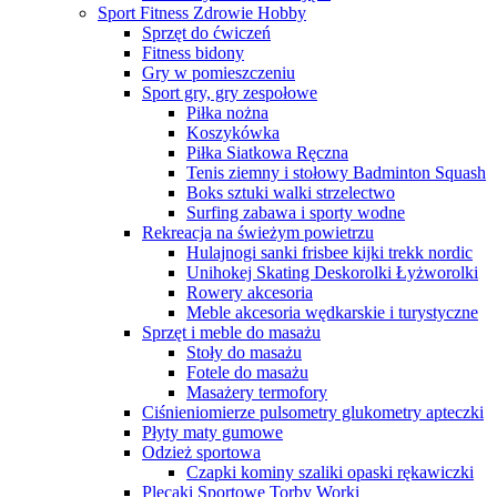
Sport Fitness Zdrowie Hobby
Sprzęt do ćwiczeń
Fitness bidony
Gry w pomieszczeniu
Sport gry, gry zespołowe
Piłka nożna
Koszykówka
Piłka Siatkowa Ręczna
Tenis ziemny i stołowy Badminton Squash
Boks sztuki walki strzelectwo
Surfing zabawa i sporty wodne
Rekreacja na świeżym powietrzu
Hulajnogi sanki frisbee kijki trekk nordic
Unihokej Skating Deskorolki Łyżworolki
Rowery akcesoria
Meble akcesoria wędkarskie i turystyczne
Sprzęt i meble do masażu
Stoły do masażu
Fotele do masażu
Masażery termofory
Ciśnieniomierze pulsometry glukometry apteczki
Płyty maty gumowe
Odzież sportowa
Czapki kominy szaliki opaski rękawiczki
Plecaki Sportowe Torby Worki