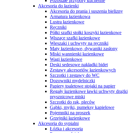
Pozostałe przybory kuchenne
Akcesoria do łazienki
Akcesoria do prania i suszenia bielizny
Armatura łazienkowa
Lustra łazienkowe
Ręczniki
Półki szafki stołki koszyki łazienkowe
Wiszące szafki łazienkowe
Wieszaki i uchwyty na ręczniki
Maty łazienkowe, dywaniki zasłony
Miski wannienki łazienkowe
Wagi łazienkowe
Deski sedesowe nakładki bidet
Zestawy akcesoriów łazienkowych
Szczotki i zestawy do WC
Dozowniki mydelniczki
Papiery toaletowe stojaki na papier
Regały łazienkowe ławki uchwyty drążki
prysznicowe miski
Szczotki do rąk, pleców
Gąbki, myjki, pumeksy kąpielowe
Pojemniki na proszek
Grzejniki łazienkowe
Akcesoria do sypialni
Łóżka i akcesoria