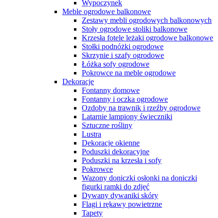
Wypoczynek
Meble ogrodowe balkonowe
Zestawy mebli ogrodowych balkonowych
Stoły ogrodowe stoliki balkonowe
Krzesła fotele leżaki ogrodowe balkonowe
Stołki podnóżki ogrodowe
Skrzynie i szafy ogrodowe
Łóżka sofy ogrodowe
Pokrowce na meble ogrodowe
Dekoracje
Fontanny domowe
Fontanny i oczka ogrodowe
Ozdoby na trawnik i rzeźby ogrodowe
Latarnie lampiony świeczniki
Sztuczne rośliny
Lustra
Dekoracje okienne
Poduszki dekoracyjne
Poduszki na krzesła i sofy
Pokrowce
Wazony doniczki osłonki na doniczki
figurki ramki do zdjęć
Dywany dywaniki skóry
Flagi i rękawy powietrzne
Tapety