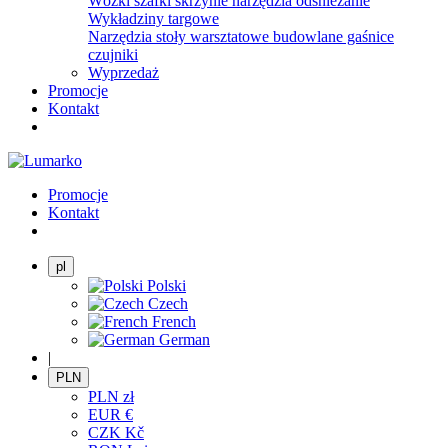
Wózki szafki skrzynie narzędzia odśnieżanie
Wykładziny targowe
Narzędzia stoły warsztatowe budowlane gaśnice
czujniki
Wyprzedaż
Promocje
Kontakt
Promocje
Kontakt
pl
Polski
Czech
French
German
|
PLN
PLN
zł
EUR
€
CZK
Kč