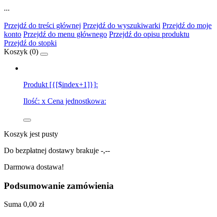
...
Przejdź do treści głównej
Przejdź do wyszukiwarki
Przejdź do moje
konto
Przejdź do menu głównego
Przejdź do opisu produktu
Przejdź do stopki
Koszyk (
0
)
Produkt [{[$index+1]}]:
Ilość:
x
Cena jednostkowa:
Koszyk jest pusty
Do bezpłatnej dostawy brakuje
-,--
Darmowa dostawa!
Podsumowanie zamówienia
Suma
0,00 zł