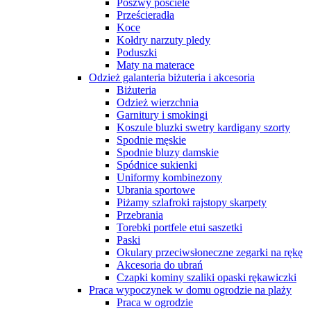
Poszwy pościele
Prześcieradła
Koce
Kołdry narzuty pledy
Poduszki
Maty na materace
Odzież galanteria biżuteria i akcesoria
Biżuteria
Odzież wierzchnia
Garnitury i smokingi
Koszule bluzki swetry kardigany szorty
Spodnie męskie
Spodnie bluzy damskie
Spódnice sukienki
Uniformy kombinezony
Ubrania sportowe
Piżamy szlafroki rajstopy skarpety
Przebrania
Torebki portfele etui saszetki
Paski
Okulary przeciwsłoneczne zegarki na rękę
Akcesoria do ubrań
Czapki kominy szaliki opaski rękawiczki
Praca wypoczynek w domu ogrodzie na plaży
Praca w ogrodzie