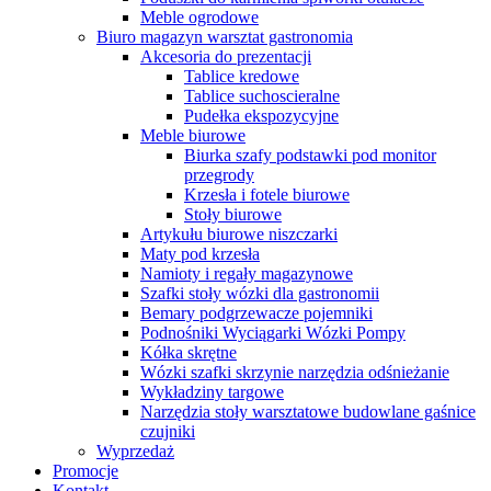
Meble ogrodowe
Biuro magazyn warsztat gastronomia
Akcesoria do prezentacji
Tablice kredowe
Tablice suchoscieralne
Pudełka ekspozycyjne
Meble biurowe
Biurka szafy podstawki pod monitor
przegrody
Krzesła i fotele biurowe
Stoły biurowe
Artykułu biurowe niszczarki
Maty pod krzesła
Namioty i regały magazynowe
Szafki stoły wózki dla gastronomii
Bemary podgrzewacze pojemniki
Podnośniki Wyciągarki Wózki Pompy
Kółka skrętne
Wózki szafki skrzynie narzędzia odśnieżanie
Wykładziny targowe
Narzędzia stoły warsztatowe budowlane gaśnice
czujniki
Wyprzedaż
Promocje
Kontakt