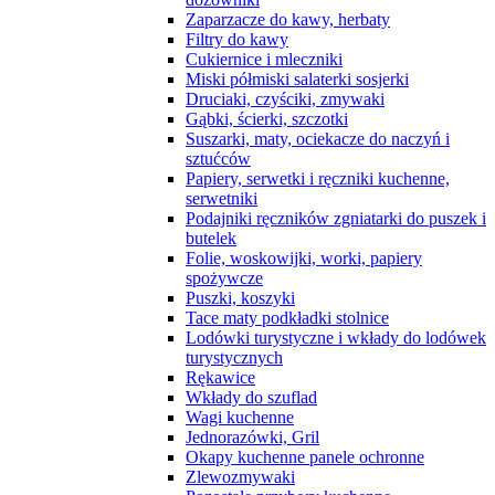
Zaparzacze do kawy, herbaty
Filtry do kawy
Cukiernice i mleczniki
Miski półmiski salaterki sosjerki
Druciaki, czyściki, zmywaki
Gąbki, ścierki, szczotki
Suszarki, maty, ociekacze do naczyń i
sztućców
Papiery, serwetki i ręczniki kuchenne,
serwetniki
Podajniki ręczników zgniatarki do puszek i
butelek
Folie, woskowijki, worki, papiery
spożywcze
Puszki, koszyki
Tace maty podkładki stolnice
Lodówki turystyczne i wkłady do lodówek
turystycznych
Rękawice
Wkłady do szuflad
Wagi kuchenne
Jednorazówki, Gril
Okapy kuchenne panele ochronne
Zlewozmywaki