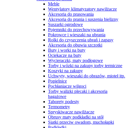
Meble
Wentylatory klimatyzatory nawilżacze
Akcesoria do prasowania
Akcesoria do prania i suszenia bielizny
Suszarki ogrodowe
Pojemniki do przechowywania
Pokrowce i wieszaki na ubrania
Rolki do czyszczenia ubrań i zapasy
Akcesoria do obuwia szczotki
Buty i worki na buty
Ociekacze na buty
Wycieraczki, maty podłogowe
Torby i wózki na zakupy torby termiczne
Koszyki na zakupy
Uchwyty, wieszaki do obrazów, mioteł itp.
Popielnice
Pochłaniacze wilgoci
Torby walizki plecaki i akcesoria
bagażowe
Taborety podesty
Termometry
Spryskiwacze nawilżacze
Obrusy maty podkładki na stół
Siatki przeciw owadom, muchołapki
Podkładki