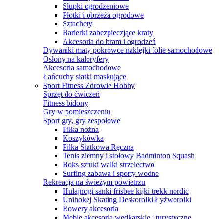
Słupki ogrodzeniowe
Płotki i obrzeża ogrodowe
Sztachety
Barierki zabezpieczjące kraty
Akcesoria do bram i ogrodzeń
Dywaniki maty pokrowce naklejki folie samochodowe
Osłony na kaloryfery
Akcesoria samochodowe
Łańcuchy siatki maskujące
Sport Fitness Zdrowie Hobby
Sprzęt do ćwiczeń
Fitness bidony
Gry w pomieszczeniu
Sport gry, gry zespołowe
Piłka nożna
Koszykówka
Piłka Siatkowa Ręczna
Tenis ziemny i stołowy Badminton Squash
Boks sztuki walki strzelectwo
Surfing zabawa i sporty wodne
Rekreacja na świeżym powietrzu
Hulajnogi sanki frisbee kijki trekk nordic
Unihokej Skating Deskorolki Łyżworolki
Rowery akcesoria
Meble akcesoria wędkarskie i turystyczne