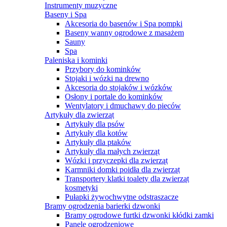
Instrumenty muzyczne
Baseny i Spa
Akcesoria do basenów i Spa pompki
Baseny wanny ogrodowe z masażem
Sauny
Spa
Paleniska i kominki
Przybory do kominków
Stojaki i wózki na drewno
Akcesoria do stojaków i wózków
Osłony i portale do kominków
Wentylatory i dmuchawy do pieców
Artykuły dla zwierząt
Artykuły dla psów
Artykuły dla kotów
Artykuły dla ptaków
Artykuły dla małych zwierząt
Wózki i przyczepki dla zwierząt
Karmniki domki poidła dla zwierząt
Transportery klatki toalety dla zwierząt
kosmetyki
Pułapki żywochwytne odstraszacze
Bramy ogrodzenia barierki dzwonki
Bramy ogrodowe furtki dzwonki kłódki zamki
Panele ogrodzeniowe