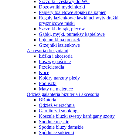
Szczotki i zestawy do WC
Dozowniki mydelniczki
Papiery toaletowe stojaki na papier
Regały łazienkowe ławki uchwyty drążki
prysznicowe miski
Szczotki do rąk, pleców
Gąbki, myjki, pumeksy kąpielowe
Pojemniki na proszek
Grzejniki łazienkowe
Akcesoria do sypialni
Łóżka i akcesoria
Poszwy pościele
Prześcieradła
Koce
Kołdry narzuty pledy
Poduszki
Maty na materace
Odzież galanteria biżuteria i akcesoria
Biżuteria
Odzież wierzchnia
Garnitury i smokingi
Koszule bluzki swetry kardigany szorty
Spodnie męskie
Spodnie bluzy damskie
Spódnice sukienki