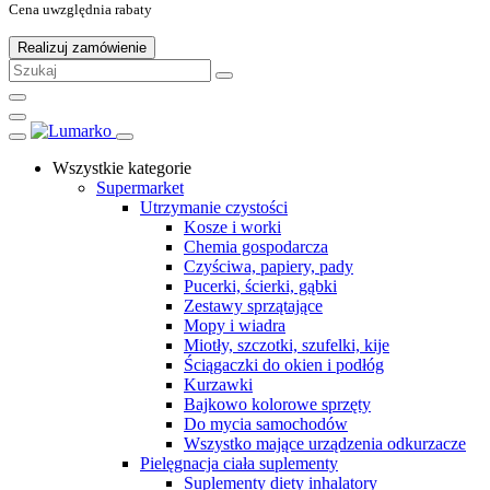
Cena uwzględnia rabaty
Realizuj zamówienie
Wszystkie kategorie
Supermarket
Utrzymanie czystości
Kosze i worki
Chemia gospodarcza
Czyściwa, papiery, pady
Pucerki, ścierki, gąbki
Zestawy sprzątające
Mopy i wiadra
Miotły, szczotki, szufelki, kije
Ściągaczki do okien i podłóg
Kurzawki
Bajkowo kolorowe sprzęty
Do mycia samochodów
Wszystko mające urządzenia odkurzacze
Pielęgnacja ciała suplementy
Suplementy diety inhalatory