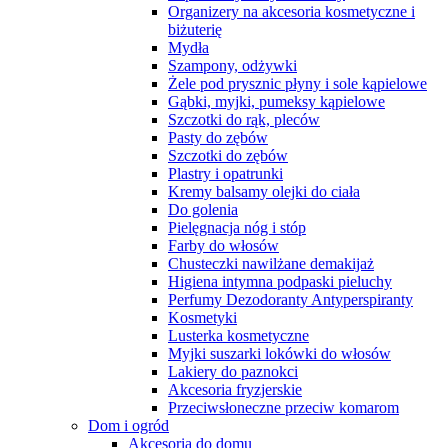
Organizery na akcesoria kosmetyczne i
biżuterię
Mydła
Szampony, odżywki
Żele pod prysznic płyny i sole kąpielowe
Gąbki, myjki, pumeksy kąpielowe
Szczotki do rąk, pleców
Pasty do zębów
Szczotki do zębów
Plastry i opatrunki
Kremy balsamy olejki do ciała
Do golenia
Pielęgnacja nóg i stóp
Farby do włosów
Chusteczki nawilżane demakijaż
Higiena intymna podpaski pieluchy
Perfumy Dezodoranty Antyperspiranty
Kosmetyki
Lusterka kosmetyczne
Myjki suszarki lokówki do włosów
Lakiery do paznokci
Akcesoria fryzjerskie
Przeciwsłoneczne przeciw komarom
Dom i ogród
Akcesoria do domu