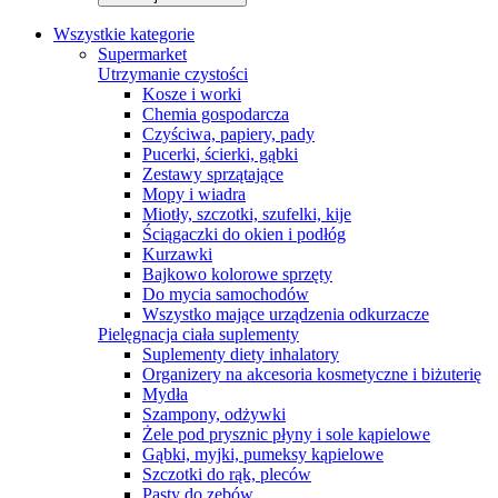
Wszystkie kategorie
Supermarket
Utrzymanie czystości
Kosze i worki
Chemia gospodarcza
Czyściwa, papiery, pady
Pucerki, ścierki, gąbki
Zestawy sprzątające
Mopy i wiadra
Miotły, szczotki, szufelki, kije
Ściągaczki do okien i podłóg
Kurzawki
Bajkowo kolorowe sprzęty
Do mycia samochodów
Wszystko mające urządzenia odkurzacze
Pielęgnacja ciała suplementy
Suplementy diety inhalatory
Organizery na akcesoria kosmetyczne i biżuterię
Mydła
Szampony, odżywki
Żele pod prysznic płyny i sole kąpielowe
Gąbki, myjki, pumeksy kąpielowe
Szczotki do rąk, pleców
Pasty do zębów