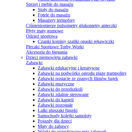
Sprzęt i meble do masażu
Stoły do masażu
Fotele do masażu
Masażery termofory
Ciśnieniomierze pulsometry glukometry apteczki
Płyty maty gumowe
Odzież sportowa
Czapki kominy szaliki opaski rękawiczki
Plecaki Sportowe Torby Worki
Akcesoria do biegania
Dzieci niemowlęta zabawki
Zabawki
Zabawki edukacyjne i kreatywne
Zabawki na podwórko ogrodu plażę trampoliny
Zabawki postacie ze znanych filmów bajek
Zabawki muzyczne
Zabawki do przedszkoli
Zabawki zdalnie sterowane
Zabawki do kąpieli
Zabawki pozostałe
Lalki pluszaki figurki
Samochody kolejki samoloty
Pojazdy dla dzieci
Maty do zabawy
Wózki do przechowywania zabawek