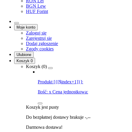
RON
Lei
BGN
Lew
HUF
Forint
Moje konto
Zaloguj się
Zarejestruj się
Dodaj zgłoszenie
Zgody cookies
Ulubione
Koszyk
0
Koszyk (
0
)
Produkt [{[$index+1]}]:
Ilość:
x
Cena jednostkowa:
Koszyk jest pusty
Do bezpłatnej dostawy brakuje
-,--
Darmowa dostawa!