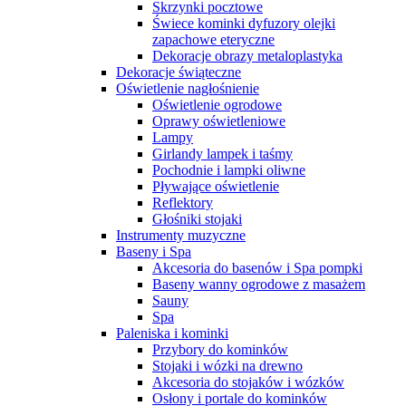
Skrzynki pocztowe
Świece kominki dyfuzory olejki
zapachowe eteryczne
Dekoracje obrazy metaloplastyka
Dekoracje świąteczne
Oświetlenie nagłośnienie
Oświetlenie ogrodowe
Oprawy oświetleniowe
Lampy
Girlandy lampek i taśmy
Pochodnie i lampki oliwne
Pływające oświetlenie
Reflektory
Głośniki stojaki
Instrumenty muzyczne
Baseny i Spa
Akcesoria do basenów i Spa pompki
Baseny wanny ogrodowe z masażem
Sauny
Spa
Paleniska i kominki
Przybory do kominków
Stojaki i wózki na drewno
Akcesoria do stojaków i wózków
Osłony i portale do kominków