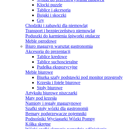
Klocki puzzle
Tablice i akcesoria
Bujaki i skoczki
Gry
Chodziki i zabawki dla niemowląt
Transport i bezpieczeństwo niemowląt
Poduszki do karmienia śpiworki otulacze
Meble ogrodowe
Biuro magazyn warsztat gastronomia
Akcesoria do prezentacji
Tablice kredowe
Tablice suchoscieralne
Pudełka ekspozycyjne
Meble biurowe
Biurka szafy podstawki pod monitor przegrody
Krzesła i fotele biurowe
Stoły biurowe
Artykułu biurowe niszczarki
Maty pod krzesła
Namioty i regały magazynowe
Szafki stoły wózki dla gastronomii
Bemary podgrzewacze pojemniki
Podnośniki Wyciągarki Wózki Pompy
Kółka skrętne