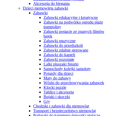
Akcesoria do biegania
Dzieci niemowlęta zabawki
Zabawki
Zabawki edukacyjne i kreatywne
Zabawki na podwórko ogrodu plażę
trampoliny
Zabawki postacie ze znanych filmów
bajek
Zabawki muzyczne
Zabawki do przedszkoli
Zabawki zdalnie sterowane
Zabawki do kąpieli
Zabawki pozostałe
Lalki pluszaki figurki
Samochody kolejki samoloty
Pojazdy dla dzieci
Maty do zabawy
Wózki do przechowywania zabawek
Klocki puzzle
Tablice i akcesoria
Bujaki i skoczki
Gry
Chodziki i zabawki dla niemowląt
Transport i bezpieczeństwo niemowląt
Poduszki do karmienia śpiworki otulacze