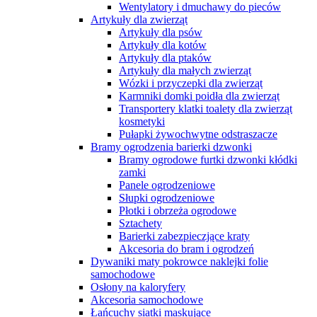
Wentylatory i dmuchawy do pieców
Artykuły dla zwierząt
Artykuły dla psów
Artykuły dla kotów
Artykuły dla ptaków
Artykuły dla małych zwierząt
Wózki i przyczepki dla zwierząt
Karmniki domki poidła dla zwierząt
Transportery klatki toalety dla zwierząt
kosmetyki
Pułapki żywochwytne odstraszacze
Bramy ogrodzenia barierki dzwonki
Bramy ogrodowe furtki dzwonki kłódki
zamki
Panele ogrodzeniowe
Słupki ogrodzeniowe
Płotki i obrzeża ogrodowe
Sztachety
Barierki zabezpieczjące kraty
Akcesoria do bram i ogrodzeń
Dywaniki maty pokrowce naklejki folie
samochodowe
Osłony na kaloryfery
Akcesoria samochodowe
Łańcuchy siatki maskujące