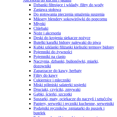
Akcesoria do kuchni i jadalni
Dzbanki filtrujące i wkłady, filtry do wody
Zastawa stołowa
Do gotowania pieczenia smażenia suszenia
Miksery blendery sokowirówki do popcornu
Młynki
Chlebaki
Noże i akcesoria
Deski do krojenia siekacze nożyce
Butelki karafki bidony nalewaki do piwa
Kubki szklanki filiżanki kieliszki termosy bidony
Pojemniki do żywności
Pojemniki na ciasto
Naczynia, dzbanki, bulionówki, miarki,
dozowniki
Zaparzacze do kawy, herbaty
Filtry do kawy
Cukiernice i mleczniki
Miski półmiski salaterki sosjerki
Druciaki, czyściki, zmywaki
Gąbki, ścierki, szczotki
Suszarki, maty, ociekacze do naczyń i sztućców
Papiery, serwetki i ręczniki kuchenne, serwetniki
Podajniki ręczników zgniatarki do puszek i
butelek