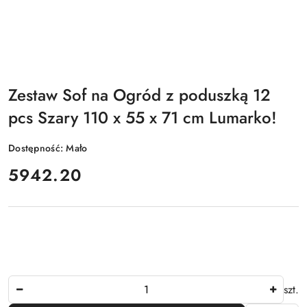
Zestaw Sof na Ogród z poduszką 12
pcs Szary 110 x 55 x 71 cm Lumarko!
Dostępność:
Mało
cena:
5942.20
Ilość
szt.