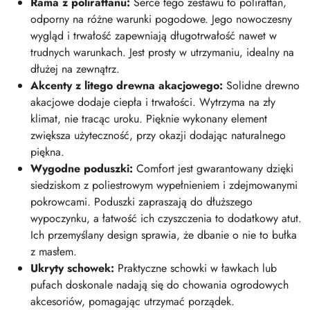
Rama z polirattanu:
Serce tego zestawu to polirattan,
odporny na różne warunki pogodowe. Jego nowoczesny
wygląd i trwałość zapewniają długotrwałość nawet w
trudnych warunkach. Jest prosty w utrzymaniu, idealny na
dłużej na zewnątrz.
Akcenty z litego drewna akacjowego:
Solidne drewno
akacjowe dodaje ciepła i trwałości. Wytrzyma na zły
klimat, nie tracąc uroku. Pięknie wykonany element
zwiększa użyteczność, przy okazji dodając naturalnego
piękna.
Wygodne poduszki:
Comfort jest gwarantowany dzięki
siedziskom z poliestrowym wypełnieniem i zdejmowanymi
pokrowcami. Poduszki zapraszają do dłuższego
wypoczynku, a łatwość ich czyszczenia to dodatkowy atut.
Ich przemyślany design sprawia, że dbanie o nie to bułka
z masłem.
Ukryty schowek:
Praktyczne schowki w ławkach lub
pufach doskonale nadają się do chowania ogrodowych
akcesoriów, pomagając utrzymać porządek.