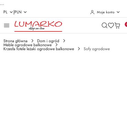
...
|
PL
PLN
Moje konto
Przejdź do treści głównej
Przejdź do wyszukiwarki
Przejdź do moje konto
Przejdź do menu głównego
Przejdź do opisu produktu
Przejdź do stopki
Strona główna
Dom i ogród
Meble ogrodowe balkonowe
Krzesła fotele leżaki ogrodowe balkonowe
Sofy ogrodowe