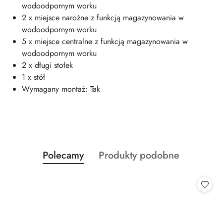
wodoodpornym worku
2 x miejsce narożne z funkcją magazynowania w
wodoodpornym worku
5 x miejsce centralne z funkcją magazynowania w
wodoodpornym worku
2 x długi stołek
1 x stół
Wymagany montaż: Tak
Produkty
Produkty
Polecamy
Produkty podobne
Pomiń karuzelę produktów
o
o
statusie:
statusie: