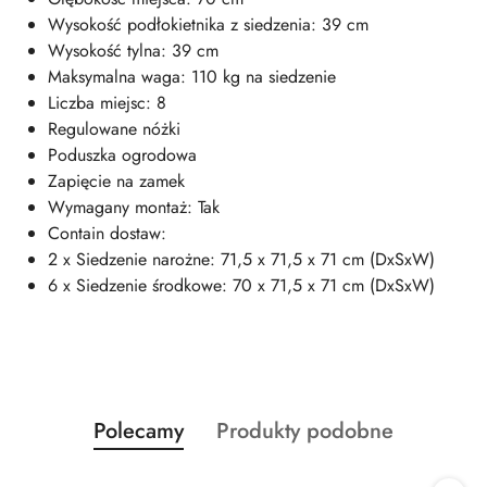
Wysokość podłokietnika z siedzenia: 39 cm
Wysokość tylna: 39 cm
Maksymalna waga: 110 kg na siedzenie
Liczba miejsc: 8
Regulowane nóżki
Poduszka ogrodowa
Zapięcie na zamek
Wymagany montaż: Tak
Contain dostaw:
2 x Siedzenie narożne: 71,5 x 71,5 x 71 cm (DxSxW)
6 x Siedzenie środkowe: 70 x 71,5 x 71 cm (DxSxW)
Produkty
Produkty
Polecamy
Produkty podobne
Pomiń karuzelę produktów
o
o
statusie:
statusie: