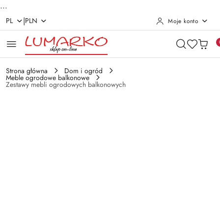
...
|
PL
PLN
Moje konto
Przejdź do treści głównej
Przejdź do wyszukiwarki
Przejdź do moje konto
Przejdź do menu głównego
Przejdź do opisu produktu
Przejdź do stopki
Strona główna
Dom i ogród
Meble ogrodowe balkonowe
Zestawy mebli ogrodowych balkonowych