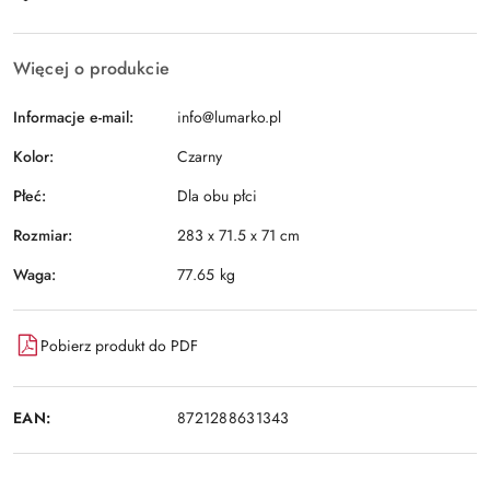
i
Wyślij
dostawa
Więcej o produkcie
Informacje e-mail:
info@lumarko.pl
Kolor:
Czarny
Płeć:
Dla obu płci
Rozmiar:
283 x 71.5 x 71 cm
Waga:
77.65 kg
Pobierz produkt do PDF
EAN:
8721288631343