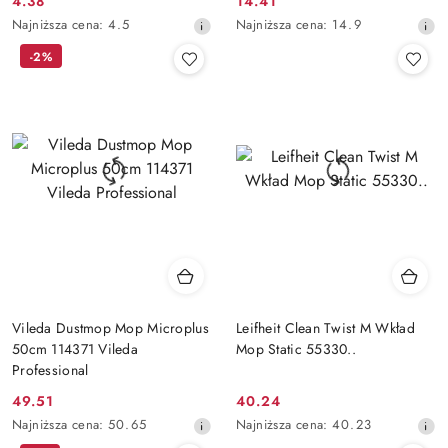
4.38
14.41
Cena
Cena
Najniższa
Najniższa
Najniższa cena:
4.5
Najniższa cena:
14.9
promocyjna:
promocyjna:
cena
cena
-2%
z
z
30
30
dni
dni
przed
przed
obniżką
obniżką
Vileda Dustmop Mop Microplus
Leifheit Clean Twist M Wkład
50cm 114371 Vileda
Mop Static 55330..
Professional
49.51
40.24
Cena
Cena
Najniższa
Najniższa
Najniższa cena:
50.65
Najniższa cena:
40.23
promocyjna:
promocyjna:
cena
cena