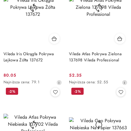
Vileda Iris Okrągła Pokrywa
Vileda Atlas Pokrywa Zielona
Lejkowa Żółta 137672
137698 Vileda Professional
80.05
52.35
Cena
Cena
Najniższa
Najniższa
Najniższa cena:
79.1
Najniższa cena:
52.55
promocyjna:
promocyjna:
cena
cena
-2%
-2%
z
z
30
30
dni
dni
przed
przed
obniżką
obniżką