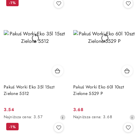
-1%
z
z
30
30
dni
dni
przed
przed
obniżką
obniżką
Pakuś Worki Eko 35l 15szt
Pakuś Worki Eko 60l 10szt
Zielone 5512
Zielone 5529 P
3.54
3.68
Cena
Cena
Najniższa
Najniższa
Najniższa cena:
3.57
Najniższa cena:
3.68
promocyjna:
promocyjna:
cena
cena
-1%
z
z
30
30
dni
dni