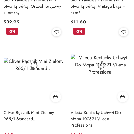
otwartą półką, Orzech brązowy
otwartą półką, Vintage brąz +
+ czarny
czerń
539.99
611.60
Cena:
Cena:
-3%
-3%
Cliver Ręcznik Mini Zielony
Vileda Kentucky Uchwyt Do
R65/1 Standard...
Mopa 100321 Vileda
Professional