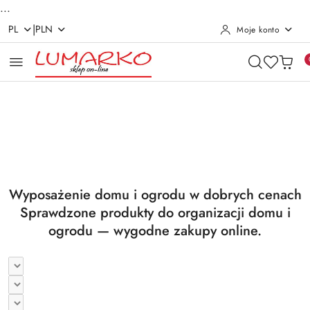
...
|
PL
PLN
Moje konto
Przejdź do treści głównej
Przejdź do wyszukiwarki
Przejdź do moje konto
Przejdź do menu głównego
Przejdź do stopki
Pomiń karuzelę promocyjną
Utrzymanie czystości
Suszarki i deski
Utrzymanie czystości
Suszarki i deski
Wyposażenie domu i ogrodu w dobrych cenach
Sprawdzone produkty do organizacji domu i
ogrodu — wygodne zakupy online.