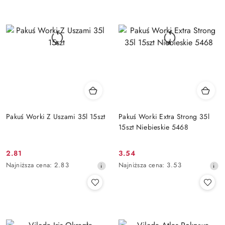
przed
przed
obniżką
obniżką
Pakuś Worki Z Uszami 35l 15szt
Pakuś Worki Extra Strong 35l
15szt Niebieskie 5468
2.81
3.54
Cena
Cena
Najniższa
Najniższa
Najniższa cena:
2.83
Najniższa cena:
3.53
promocyjna:
promocyjna:
cena
cena
z
z
30
30
dni
dni
przed
przed
obniżką
obniżką