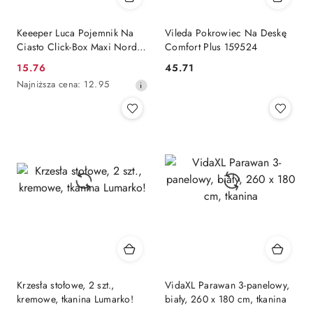
Keeeper Luca Pojemnik Na
Vileda Pokrowiec Na Deskę
Ciasto Click-Box Maxi Nordic
Comfort Plus 159524
Pink 3,7l 106955..
15.76
45.71
Cena
Cena:
Najniższa
Najniższa cena:
12.95
promocyjna:
cena
z
30
dni
przed
obniżką
Krzesła stołowe, 2 szt.,
VidaXL Parawan 3-panelowy,
kremowe, tkanina Lumarko!
biały, 260 x 180 cm, tkanina