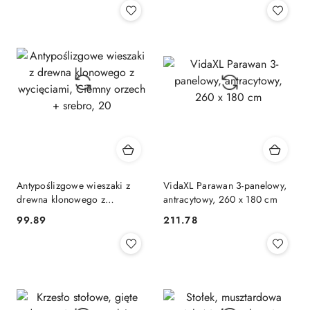
Antypoślizgowe wieszaki z
VidaXL Parawan 3-panelowy,
drewna klonowego z
antracytowy, 260 x 180 cm
wycięciami, Ciemny orzech +
99.89
211.78
Cena:
Cena:
srebro, 20