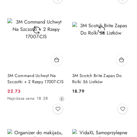
30
30
dni
dni
przed
przed
obniżką
obniżką
3M Command Uchwyt Na
3M Scotch Brite Zapas Do
Szczotki + 2 Rzepy 17007-CIS
Rolki 56 Listków
22.73
18.79
Cena
Cena:
Najniższa
Najniższa cena:
18.28
promocyjna:
cena
z
30
dni
przed
obniżką