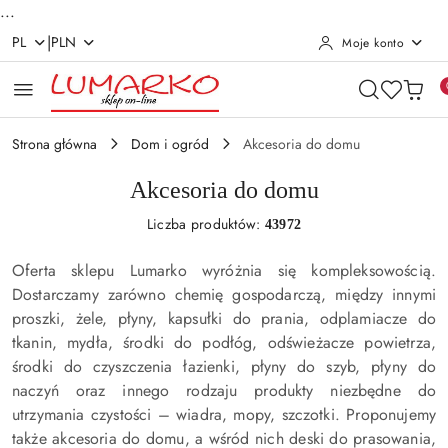
...
|
PL
PLN
Moje konto
Przejdź do treści głównej
Przejdź do wyszukiwarki
Przejdź do moje konto
Przejdź do menu głównego
Przejdź do stopki
Strona główna
Dom i ogród
Akcesoria do domu
Akcesoria do domu
Liczba produktów:
43972
Oferta sklepu Lumarko wyróżnia się kompleksowością.
Dostarczamy zarówno chemię gospodarczą, między innymi
proszki, żele, płyny, kapsułki do prania, odplamiacze do
tkanin, mydła, środki do podłóg, odświeżacze powietrza,
środki do czyszczenia łazienki, płyny do szyb, płyny do
naczyń oraz innego rodzaju produkty niezbędne do
utrzymania czystości – wiadra, mopy, szczotki. Proponujemy
także akcesoria do domu, a wśród nich deski do prasowania,