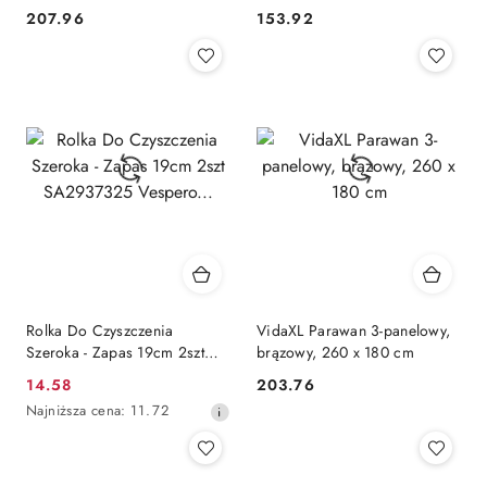
PVC Lumarko!
antracytowa Lumarko!
207.96
153.92
Cena:
Cena:
Rolka Do Czyszczenia
VidaXL Parawan 3-panelowy,
Szeroka - Zapas 19cm 2szt
brązowy, 260 x 180 cm
SA2937325 Vespero...
14.58
203.76
Cena
Cena:
Najniższa
Najniższa cena:
11.72
promocyjna:
cena
z
30