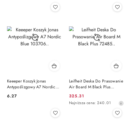
Cena:
Cena:
Keeeper Koszyk Jonas
Leifheit Deska Do Prasowanie
Antypoślizgowy A7 Nordic
Air Board M Black Plus
Blue 103706..
72485..
6.27
325.31
Cena:
Cena
Najniższa
Najniższa cena:
240.01
promocyjna:
cena
z
30
dni
przed