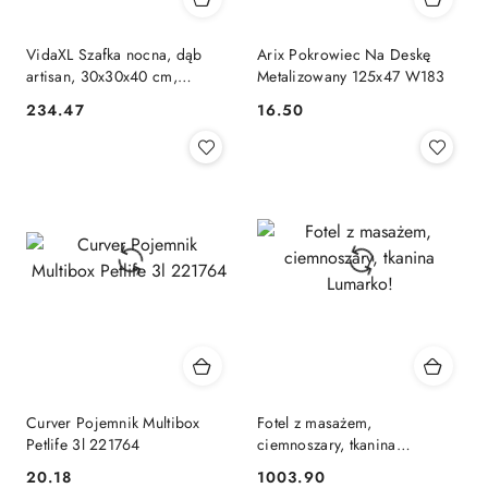
VidaXL Szafka nocna, dąb
Arix Pokrowiec Na Deskę
artisan, 30x30x40 cm,
Metalizowany 125x47 W183
materiał drewnopochodny
234.47
16.50
Cena:
Cena:
Curver Pojemnik Multibox
Fotel z masażem,
Petlife 3l 221764
ciemnoszary, tkanina
Lumarko!
20.18
1003.90