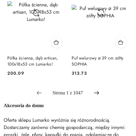
obniżką
Półka ścienna, dąb artisan,
Puf welurowy ⌀ 39 cm zółty
100x18x53 cm Lumarko!
SOPHIA
200.09
313.73
Cena:
Cena:
Akcesoria do domu
Oferta sklepu Lumarko wyróżnia się różnorodnością.
Dostarczamy zarówno chemię gospodarczą, między innymi:
proszki, żele, płyny, kapsułki do prania, odplamiacze do