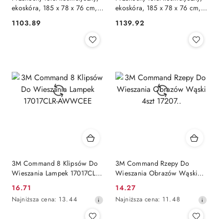
ekoskóra, 185 x 78 x 76 cm,
ekoskóra, 185 x 78 x 76 cm,
biały Lumarko!
biały Lumarko!
1103.89
1139.92
Cena:
Cena:
3M Command 8 Klipsów Do
3M Command Rzepy Do
Wieszania Lampek 17017CLR-
Wieszania Obrazów Wąski
AWWCEE
4szt 17207..
16.71
14.27
Cena
Cena
Najniższa
Najniższa
Najniższa cena:
13.44
Najniższa cena:
11.48
promocyjna:
promocyjna:
cena
cena
z
z