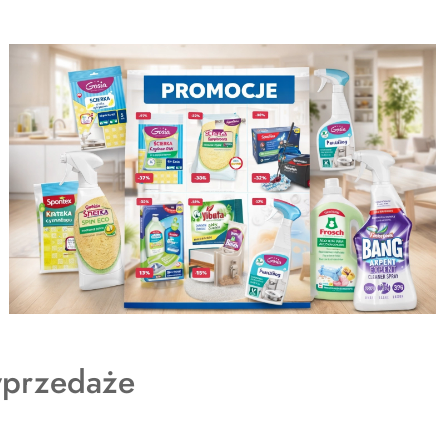
dukty
przedaże