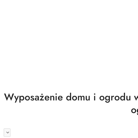
Biuro magazyn warsztat gastronomia
Wyprzedaż
Wyposażenie domu i ogrodu w
o