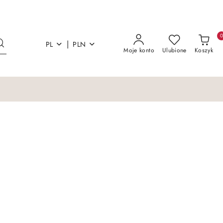
|
PL
PLN
Moje konto
Ulubione
Koszyk
Łóżka i materace
Sofy Kanapy Otoma
Łóżka i materace
Sofy Kanapy Otoma