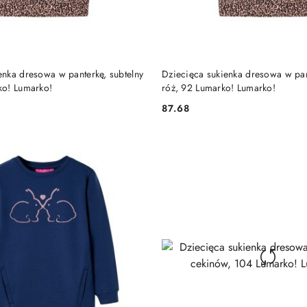
DO KOSZYKA
DO KOSZYKA
enka dresowa w panterkę, subtelny
Dziecięca sukienka dresowa w pan
ko! Lumarko!
róż, 92 Lumarko! Lumarko!
87.68
Cena: