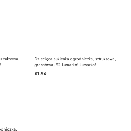
DO KOSZYKA
sztruksowa,
Dziecięca sukienka ogrodniczka, sztruksowa,
!
granatowa, 92 Lumarko! Lumarko!
81.96
Cena: