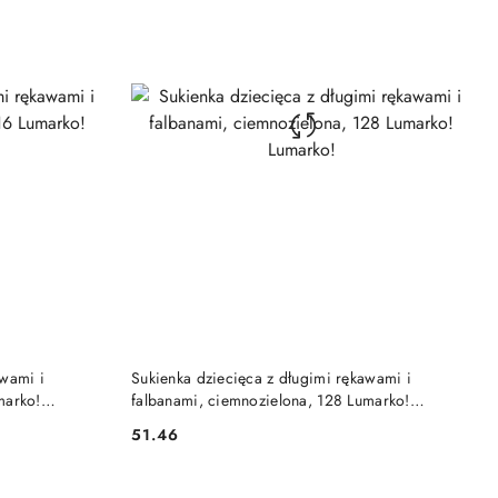
DO KOSZYKA
awami i
Sukienka dziecięca z długimi rękawami i
marko!
falbanami, ciemnozielona, 128 Lumarko!
Lumarko!
51.46
Cena: