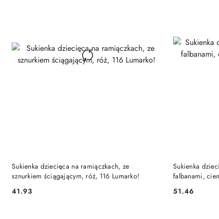
DO KOSZYKA
Sukienka dziecięca na ramiączkach, ze
Sukienka dziec
sznurkiem ściągającym, róż, 116 Lumarko!
falbanami, cie
Lumarko!
41.93
51.46
Cena:
Cena: