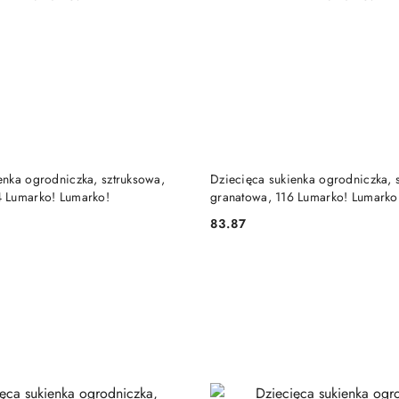
DO KOSZYKA
DO KOSZYKA
enka ogrodniczka, sztruksowa,
Dziecięca sukienka ogrodniczka, 
4 Lumarko! Lumarko!
granatowa, 116 Lumarko! Lumarko
83.87
Cena: