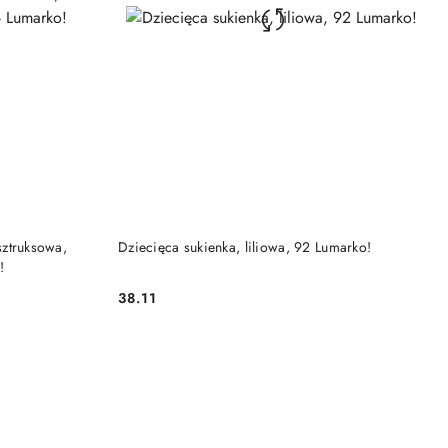
DO KOSZYKA
sztruksowa,
Dziecięca sukienka, liliowa, 92 Lumarko!
!
38.11
Cena: