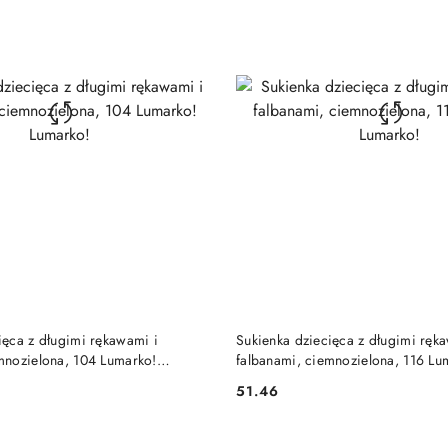
DO KOSZYKA
DO KOSZYKA
ięca z długimi rękawami i
Sukienka dziecięca z długimi ręk
mnozielona, 104 Lumarko!
falbanami, ciemnozielona, 116 Lu
Lumarko!
51.46
Cena: