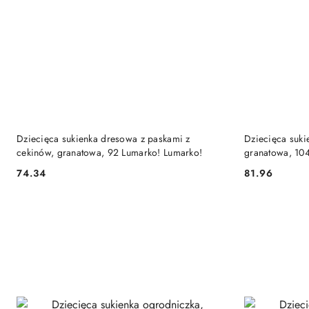
DO KOSZYKA
Dziecięca sukienka dresowa z paskami z
Dziecięca suki
cekinów, granatowa, 92 Lumarko! Lumarko!
granatowa, 10
74.34
81.96
Cena:
Cena: