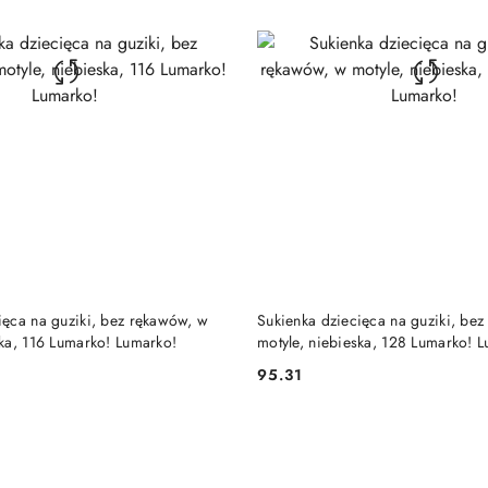
DO KOSZYKA
DO KOSZYKA
ięca na guziki, bez rękawów, w
Sukienka dziecięca na guziki, be
ska, 116 Lumarko! Lumarko!
motyle, niebieska, 128 Lumarko! 
95.31
Cena: