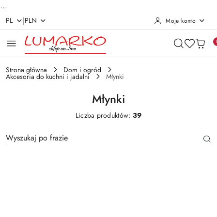
...
|
PL
PLN
Moje konto
Przejdź do treści głównej
Przejdź do wyszukiwarki
Przejdź do moje konto
Przejdź do menu głównego
Przejdź do stopki
Strona główna
Dom i ogród
Akcesoria do kuchni i jadalni
Młynki
Młynki
Liczba produktów:
39
Długość
Kod
CN