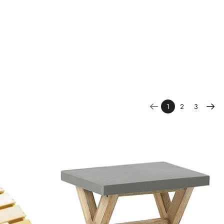
dodatkowy
Wysokość
1
2
3