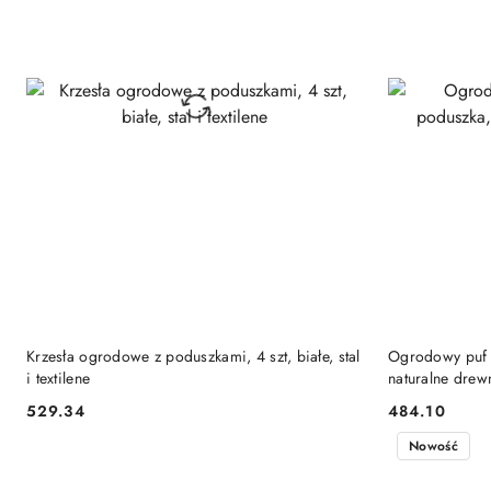
DO KOSZYKA
Krzesła ogrodowe z poduszkami, 4 szt, białe, stal
Ogrodowy puf z
i textilene
naturalne drew
529.34
484.10
Cena:
Cena:
Nowość