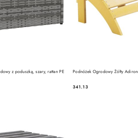
DO KOSZYKA
DO KOSZYKA
owy z poduszką, szary, rattan PE
Podnóżek Ogrodowy Żółty Adiro
341.13
Cena: