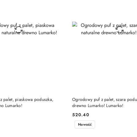
DO KOSZYKA
DO KOSZYKA
 palet, piaskowa poduszka,
Ogrodowy puf z palet, szara podu
no Lumarko!
drewno Lumarko! Lumarko!
520.40
Cena:
Nowość