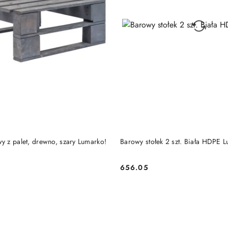
DO KOSZYKA
DO KOSZYKA
y z palet, drewno, szary Lumarko!
Barowy stołek 2 szt. Biała HDPE 
656.05
Cena: