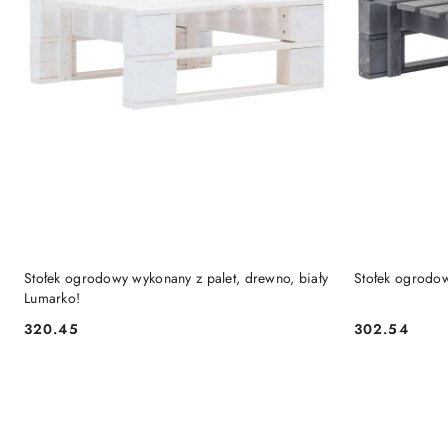
DO KOSZYKA
Stołek ogrodowy wykonany z palet, drewno, biały
Stołek ogrodow
Lumarko!
320.45
302.54
Cena:
Cena: