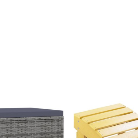
Szerokość
Szerokość
paczki