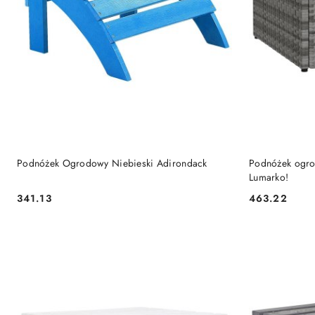
DO KOSZYKA
Podnóżek Ogrodowy Niebieski Adirondack
Podnóżek ogrod
Lumarko!
341.13
463.22
Cena:
Cena: