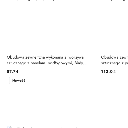
DO KOSZYKA
Obudowa zewnętrzna wykonana z tworzywa
Obudowa zewnę
sztucznego z panelami podłogowymi, Biały,
sztucznego z p
125x63x42cm
143x73x46cm
87.74
112.04
Cena:
Cena:
Nowość