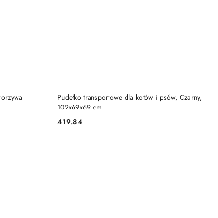
DO KOSZYKA
worzywa
Pudełko transportowe dla kotów i psów, Czarny,
102x69x69 cm
419.84
Cena: