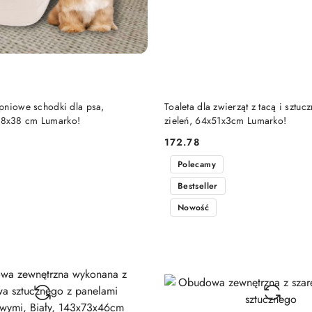
DO KOSZYKA
DO KOSZYKA
opniowe schodki dla psa,
Toaleta dla zwierząt z tacą i sztuc
8x38 cm Lumarko!
zieleń, 64x51x3cm Lumarko!
172.78
Cena:
Polecamy
Bestseller
Nowość