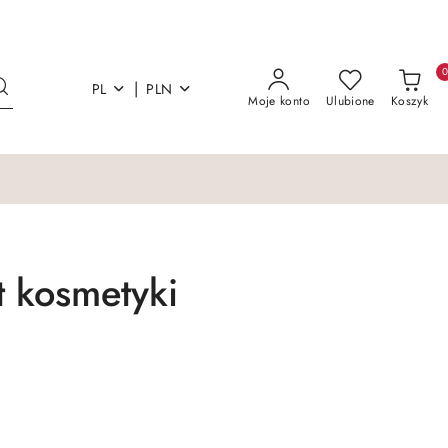
|
PL
PLN
Moje konto
Ulubione
Koszyk
ąt kosmetyki