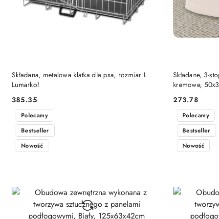
DO KOSZYKA
Składana, metalowa klatka dla psa, rozmiar L
Składane, 3-st
Lumarko!
kremowe, 50x3
385.35
273.78
Cena:
Cena:
Polecamy
Polecamy
Bestseller
Bestseller
Nowość
Nowość