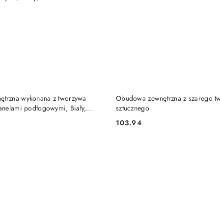
DO KOSZYKA
DO KOSZYKA
trzna wykonana z tworzywa
Obudowa zewnętrzna z szarego t
anelami podłogowymi, Biały,
sztucznego
103.94
Cena: