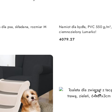
DO KOSZYKA
DO KOSZYKA
a dla psa, składana, rozmiar M
Namiot dla bydła, PVC 550 g/m²,
ciemnozielony Lumarko!
4079.27
Cena: