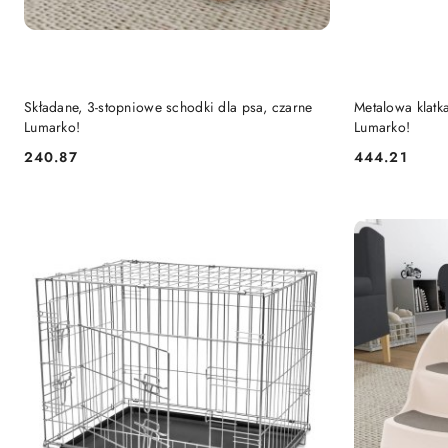
DO KOSZYKA
Składane, 3-stopniowe schodki dla psa, czarne
Metalowa klatk
Lumarko!
Lumarko!
240.87
444.21
Cena:
Cena: