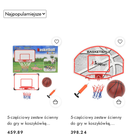
Zastosowano
Sortuj
według
sortowanie:
Najpopularniejsze.
5-częściowy zestaw ścienny
5-częściowy zestaw ścienny
do gry w koszykówkę
do gry w koszykówkę,
Lumarko!
66x44,5 cm Lumarko!
459.89
398.24