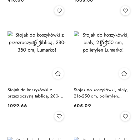
418.00
1008.86
Cena:
Cena:
Stojak do koszykówki z
Stojak do koszykówki, biały,
przezroczystą tablicą, 280-
216-250 cm, polietylen
350 cm, Lumarko!
Lumarko!
1099.66
605.09
Cena:
Cena: