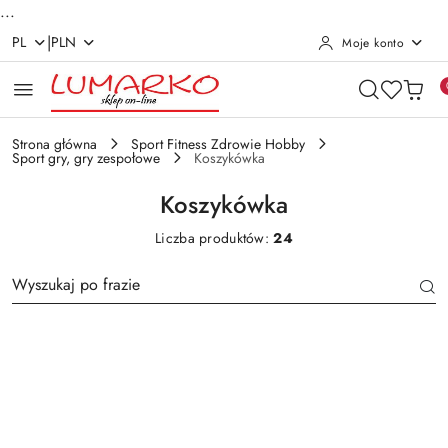
...
|
PL
PLN
Moje konto
Przejdź do treści głównej
Przejdź do wyszukiwarki
Przejdź do moje konto
Przejdź do menu głównego
Przejdź do stopki
Strona główna
Sport Fitness Zdrowie Hobby
Sport gry, gry zespołowe
Koszykówka
Koszykówka
Liczba produktów:
24
Kolor
Rozmiar