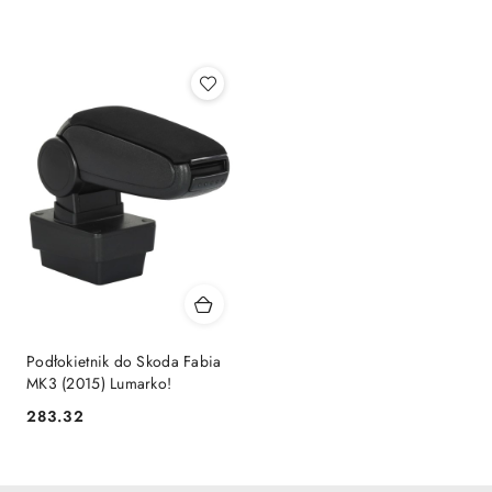
według
sortowanie:
Najpopularniejsze.
Podłokietnik do Skoda Fabia
MK3 (2015) Lumarko!
283.32
Cena: