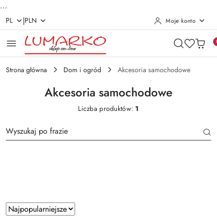
...
|
PL
PLN
Moje konto
Przejdź do treści głównej
Przejdź do wyszukiwarki
Przejdź do moje konto
Przejdź do menu głównego
Przejdź do stopki
Strona główna
Dom i ogród
Akcesoria samochodowe
Akcesoria samochodowe
Liczba produktów:
1
Kolor
Zastosowano
Sortuj