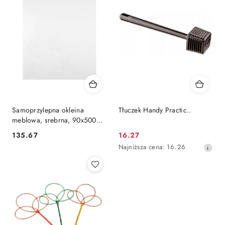
Samoprzylepna okleina
Tłuczek Handy Practic..
meblowa, srebrna, 90x500
cm, PET Lumarko!
135.67
16.27
Cena:
Cena
Najniższa
Najniższa cena:
16.26
promocyjna:
cena
z
30
dni
przed
obniżką