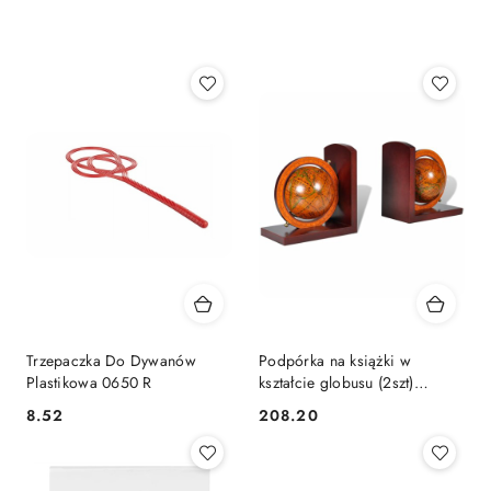
według
sortowanie:
Najpopularniejsze.
Trzepaczka Do Dywanów
Podpórka na książki w
Plastikowa 0650 R
kształcie globusu (2szt)
Lumarko!
8.52
208.20
Cena:
Cena: