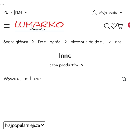
...
|
PL
PLN
Moje konto
Przejdź do treści głównej
Przejdź do wyszukiwarki
Przejdź do moje konto
Przejdź do menu głównego
Przejdź do stopki
Strona główna
Dom i ogród
Akcesoria do domu
Inne
Inne
Liczba produktów:
5
Kolor
Zastosowano
Sortuj