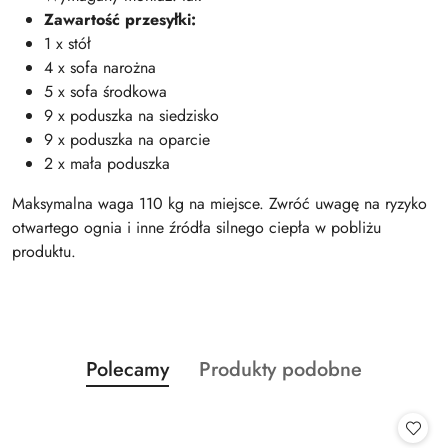
Zawartość przesyłki:
1 x stół
4 x sofa narożna
5 x sofa środkowa
9 x poduszka na siedzisko
9 x poduszka na oparcie
2 x mała poduszka
Maksymalna waga 110 kg na miejsce. Zwróć uwagę na ryzyko
otwartego ognia i inne źródła silnego ciepła w pobliżu
produktu.
Produkty
Produkty
Polecamy
Produkty podobne
Pomiń karuzelę produktów
o
o
statusie:
statusie: