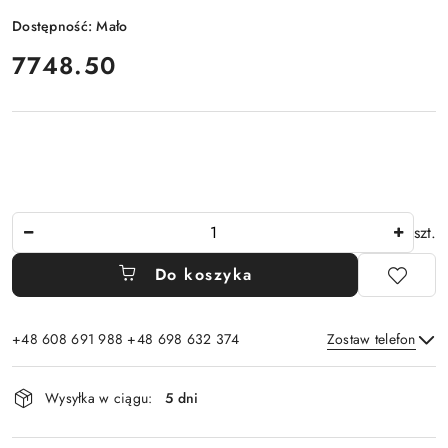
Dostępność:
Mało
cena:
7748.50
Ilość
szt.
Do koszyka
+48 608 691 988 +48 698 632 374
Zostaw telefon
Dostępność
Wysyłka w ciągu:
5 dni
i
Wyślij
dostawa