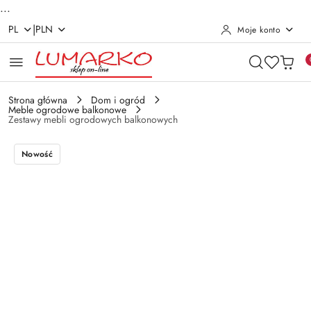
...
|
PL
PLN
Moje konto
Przejdź do treści głównej
Przejdź do wyszukiwarki
Przejdź do moje konto
Przejdź do menu głównego
Przejdź do opisu produktu
Przejdź do stopki
Strona główna
Dom i ogród
Meble ogrodowe balkonowe
Zestawy mebli ogrodowych balkonowych
Nowość