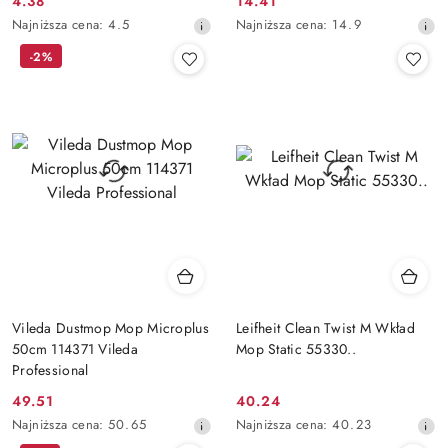
4.38
14.41
Cena
Cena
Najniższa
Najniższa
Najniższa cena:
4.5
Najniższa cena:
14.9
promocyjna:
promocyjna:
cena
cena
-2%
z
z
30
30
dni
dni
przed
przed
obniżką
obniżką
Vileda Dustmop Mop Microplus
Leifheit Clean Twist M Wkład
50cm 114371 Vileda
Mop Static 55330..
Professional
49.51
40.24
Cena
Cena
Najniższa
Najniższa
Najniższa cena:
50.65
Najniższa cena:
40.23
promocyjna:
promocyjna:
cena
cena