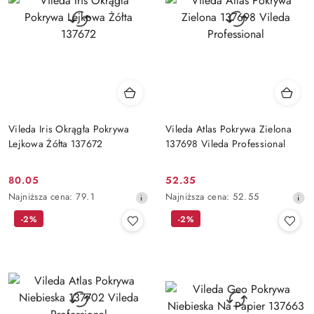
Vileda Iris Okrągła Pokrywa
Vileda Atlas Pokrywa Zielona
Lejkowa Żółta 137672
137698 Vileda Professional
80.05
52.35
Cena
Cena
Najniższa
Najniższa
Najniższa cena:
79.1
Najniższa cena:
52.55
promocyjna:
promocyjna:
cena
cena
-2%
-2%
z
z
30
30
dni
dni
przed
przed
obniżką
obniżką