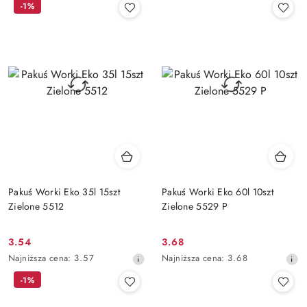
-1%
z
z
30
30
dni
dni
przed
przed
obniżką
obniżką
Pakuś Worki Eko 35l 15szt
Pakuś Worki Eko 60l 10szt
Zielone 5512
Zielone 5529 P
3.54
3.68
Cena
Cena
Najniższa
Najniższa
Najniższa cena:
3.57
Najniższa cena:
3.68
promocyjna:
promocyjna:
cena
cena
-1%
z
z
30
30
dni
dni