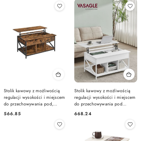
Stolik kawowy z możliwością
Stolik kawowy z możliwością
regulacji wysokości i miejscem
regulacji wysokości i miejscem
do przechowywania pod,
do przechowywania pod
Vintage brąz + czerń, 60 x 100
blatem, Biały, 60x100x(48-
566.85
668.24
Cena:
Cena:
x (48-62) cm
62)cm