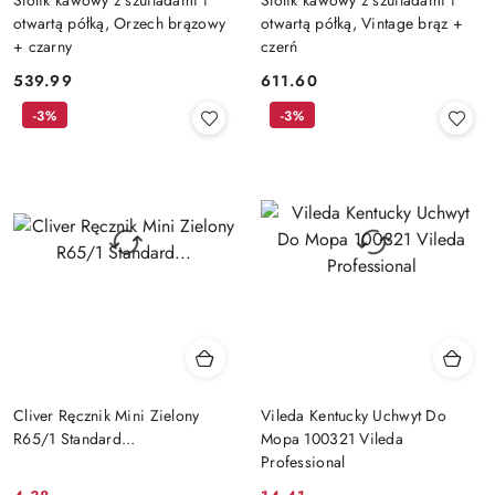
otwartą półką, Orzech brązowy
otwartą półką, Vintage brąz +
+ czarny
czerń
539.99
611.60
Cena:
Cena:
-3%
-3%
Cliver Ręcznik Mini Zielony
Vileda Kentucky Uchwyt Do
R65/1 Standard...
Mopa 100321 Vileda
Professional