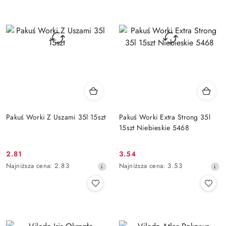
przed
przed
obniżką
obniżką
Pakuś Worki Z Uszami 35l 15szt
Pakuś Worki Extra Strong 35l
15szt Niebieskie 5468
2.81
3.54
Cena
Cena
Najniższa
Najniższa
Najniższa cena:
2.83
Najniższa cena:
3.53
promocyjna:
promocyjna:
cena
cena
z
z
30
30
dni
dni
przed
przed
obniżką
obniżką