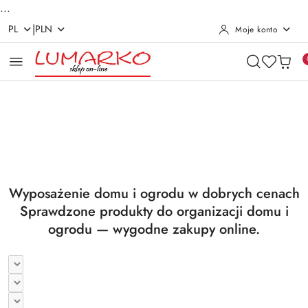
...
|
PL
PLN
Moje konto
Przejdź do treści głównej
Przejdź do wyszukiwarki
Przejdź do moje konto
Przejdź do menu głównego
Przejdź do stopki
Pomiń karuzelę promocyjną
Utrzymanie czystości
Suszarki i deski
Utrzymanie czystości
Suszarki i deski
Wyposażenie domu i ogrodu w dobrych cenach
Sprawdzone produkty do organizacji domu i
ogrodu — wygodne zakupy online.