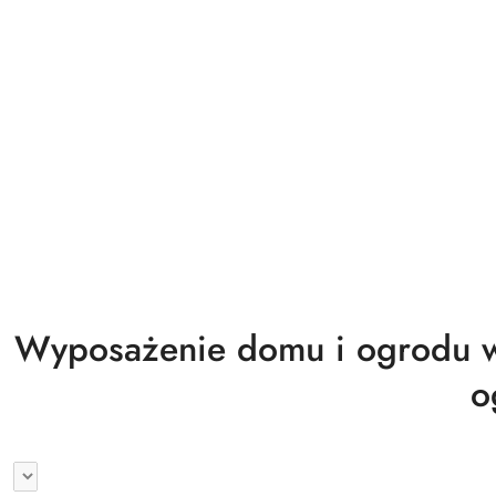
Biuro magazyn warsztat gastronomia
Wyprzedaż
Wyposażenie domu i ogrodu w
o