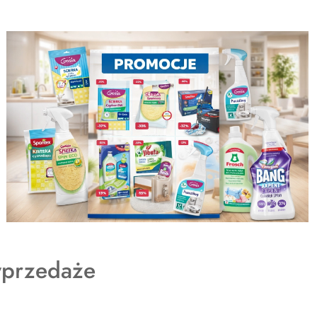
dukty
przedaże