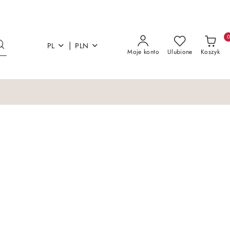
|
PL
PLN
Moje konto
Ulubione
Koszyk
Łóżka i materace
Sofy Kanapy Otoma
Łóżka i materace
Sofy Kanapy Otoma