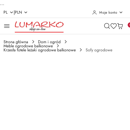
...
|
PL
PLN
Moje konto
Przejdź do treści głównej
Przejdź do wyszukiwarki
Przejdź do moje konto
Przejdź do menu głównego
Przejdź do opisu produktu
Przejdź do stopki
Strona główna
Dom i ogród
Meble ogrodowe balkonowe
Krzesła fotele leżaki ogrodowe balkonowe
Sofy ogrodowe