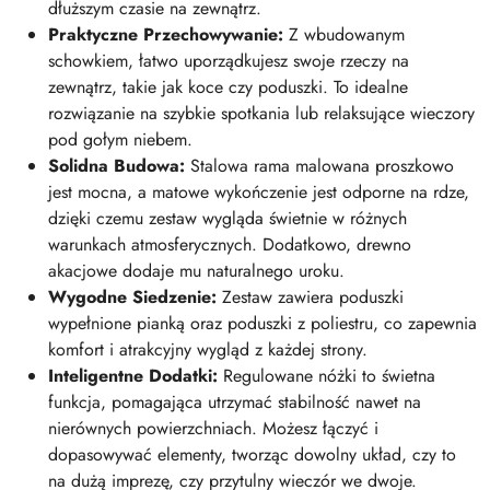
dłuższym czasie na zewnątrz.
Praktyczne Przechowywanie:
Z wbudowanym
schowkiem, łatwo uporządkujesz swoje rzeczy na
zewnątrz, takie jak koce czy poduszki. To idealne
rozwiązanie na szybkie spotkania lub relaksujące wieczory
pod gołym niebem.
Solidna Budowa:
Stalowa rama malowana proszkowo
jest mocna, a matowe wykończenie jest odporne na rdze,
dzięki czemu zestaw wygląda świetnie w różnych
warunkach atmosferycznych. Dodatkowo, drewno
akacjowe dodaje mu naturalnego uroku.
Wygodne Siedzenie:
Zestaw zawiera poduszki
wypełnione pianką oraz poduszki z poliestru, co zapewnia
komfort i atrakcyjny wygląd z każdej strony.
Inteligentne Dodatki:
Regulowane nóżki to świetna
funkcja, pomagająca utrzymać stabilność nawet na
nierównych powierzchniach. Możesz łączyć i
dopasowywać elementy, tworząc dowolny układ, czy to
na dużą imprezę, czy przytulny wieczór we dwoje.