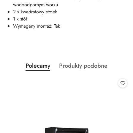
wodoodpornym worku
2 x kwadratowy stołek
1 x stół
Wymagany montaż: Tak
Produkty
Produkty
Polecamy
Produkty podobne
Pomiń karuzelę produktów
o
o
statusie:
statusie: