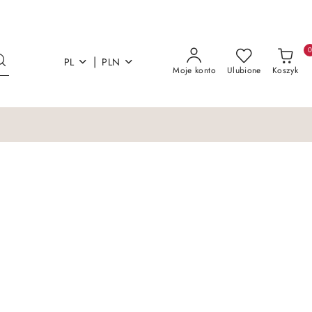
|
PL
PLN
Moje konto
Ulubione
Koszyk
Łóżka i materace
Sofy Kanapy Otoma
Łóżka i materace
Sofy Kanapy Otoma