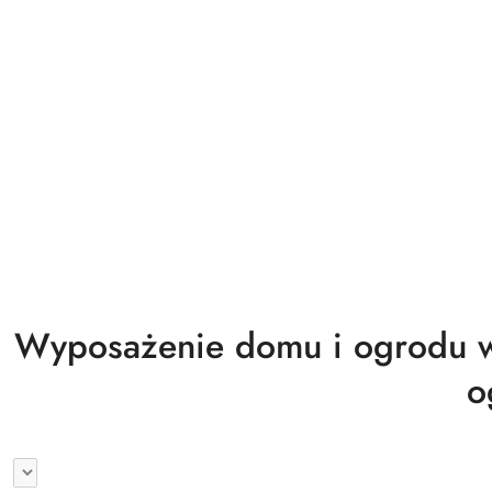
Biuro magazyn warsztat gastronomia
Wyprzedaż
Wyposażenie domu i ogrodu w
o