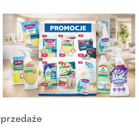
dukty
przedaże