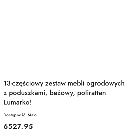
13-częściowy zestaw mebli ogrodowych
z poduszkami, beżowy, polirattan
Lumarko!
Dostępność:
Mało
cena:
6527.95