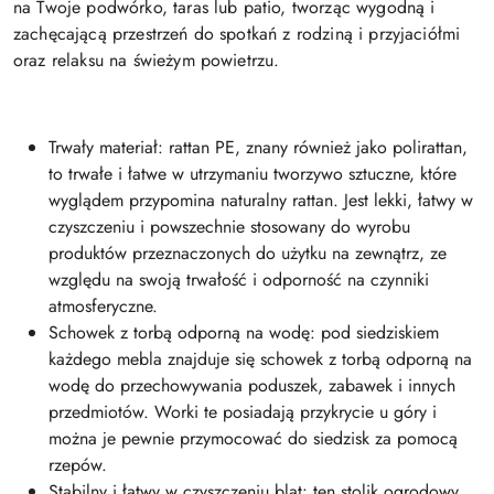
na Twoje podwórko, taras lub patio, tworząc wygodną i
zachęcającą przestrzeń do spotkań z rodziną i przyjaciółmi
oraz relaksu na świeżym powietrzu.
Trwały materiał: rattan PE, znany również jako polirattan,
to trwałe i łatwe w utrzymaniu tworzywo sztuczne, które
wyglądem przypomina naturalny rattan. Jest lekki, łatwy w
czyszczeniu i powszechnie stosowany do wyrobu
produktów przeznaczonych do użytku na zewnątrz, ze
względu na swoją trwałość i odporność na czynniki
atmosferyczne.
Schowek z torbą odporną na wodę: pod siedziskiem
każdego mebla znajduje się schowek z torbą odporną na
wodę do przechowywania poduszek, zabawek i innych
przedmiotów. Worki te posiadają przykrycie u góry i
można je pewnie przymocować do siedzisk za pomocą
rzepów.
Stabilny i łatwy w czyszczeniu blat: ten stolik ogrodowy