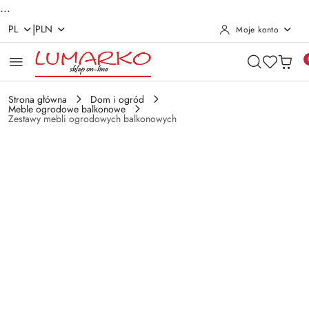
...
|
PL
PLN
Moje konto
Przejdź do treści głównej
Przejdź do wyszukiwarki
Przejdź do moje konto
Przejdź do menu głównego
Przejdź do opisu produktu
Przejdź do stopki
Strona główna
Dom i ogród
Meble ogrodowe balkonowe
Zestawy mebli ogrodowych balkonowych