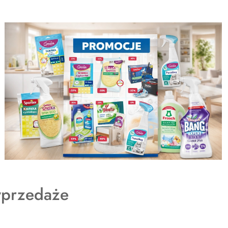
dukty
przedaże