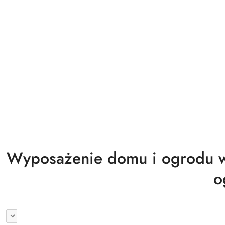
Biuro magazyn warsztat gastronomia
Wyprzedaż
Wyposażenie domu i ogrodu w
o