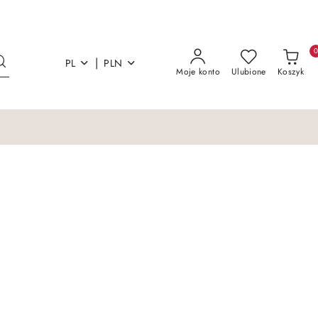
|
PL
PLN
Moje konto
Ulubione
Koszyk
Łóżka i materace
Sofy Kanapy Otoma
Łóżka i materace
Sofy Kanapy Otoma