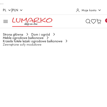
...
|
PL
PLN
Moje konto
Przejdź do treści głównej
Przejdź do wyszukiwarki
Przejdź do moje konto
Przejdź do menu głównego
Przejdź do opisu produktu
Przejdź do stopki
Strona główna
Dom i ogród
Meble ogrodowe balkonowe
Krzesła fotele leżaki ogrodowe balkonowe
Zewnętrzne sofy modułowe