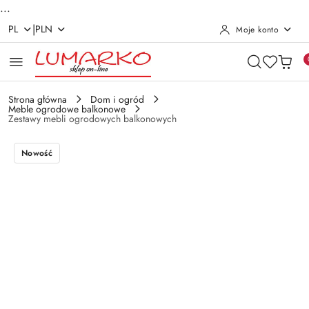
...
|
PL
PLN
Moje konto
Przejdź do treści głównej
Przejdź do wyszukiwarki
Przejdź do moje konto
Przejdź do menu głównego
Przejdź do opisu produktu
Przejdź do stopki
Strona główna
Dom i ogród
Meble ogrodowe balkonowe
Zestawy mebli ogrodowych balkonowych
Nowość