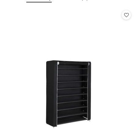
o
o
statusie:
statusie: