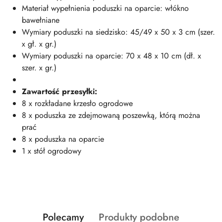
Materiał wypełnienia poduszki na oparcie: włókno
bawełniane
Wymiary poduszki na siedzisko: 45/49 x 50 x 3 cm (szer.
x gł. x gr.)
Wymiary poduszki na oparcie: 70 x 48 x 10 cm (dł. x
szer. x gr.)
Zawartość przesyłki:
8 x rozkładane krzesło ogrodowe
8 x poduszka ze zdejmowaną poszewką, którą można
prać
8 x poduszka na oparcie
1 x stół ogrodowy
Produkty
Produkty
Polecamy
Produkty podobne
Pomiń karuzelę produktów