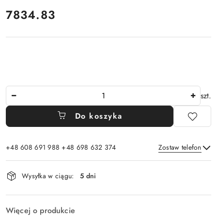
cena:
7834.83
Ilość
szt.
Do koszyka
+48 608 691 988 +48 698 632 374
Zostaw telefon
Dostępność
Wysyłka w ciągu:
5 dni
i
Wyślij
dostawa
Więcej o produkcie