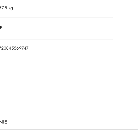
57.5 kg
DF
720845569747
NIE