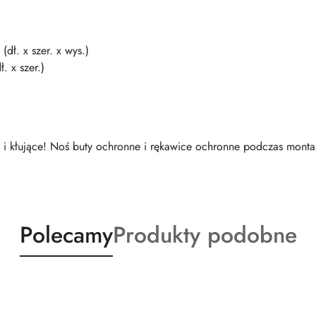
ł. x szer. x wys.)
. x szer.)
i kłujące! Noś buty ochronne i rękawice ochronne podczas monta
Produkty
Produkty
Polecamy
Produkty podobne
o
o
statusie:
statusie: