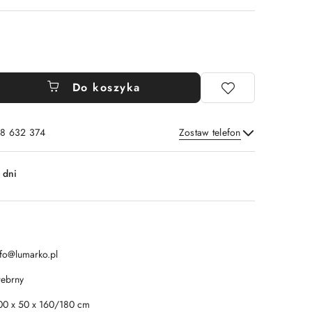
Do koszyka
8 632 374
Zostaw telefon
Wyślij
 dni
nfo@lumarko.pl
rebrny
00 x 50 x 160/180 cm