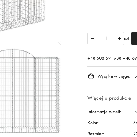
Ilość
szt.
+48 608 691 988 +48 69
Dostępność
Wysyłka w ciągu:
5
i
dostawa
Więcej o produkcie
Informacje e-mail:
i
Kolor:
S
Rozmiar:
2